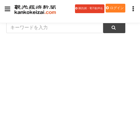
ログイン
購読(紙・電子版)申込