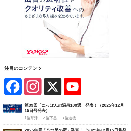
注目のコンテンツ
Facebook
Instagram
X
YouTube
Channel
第39回「にっぽんの温泉100選」発表！（2025年12月
15日号発表）
1位草津、２位下呂、３位道後
2025年度「５つ星の宿」発表！（2025年12月15日号発