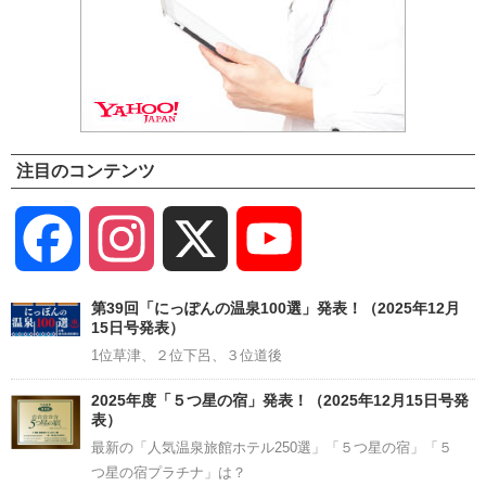
注目のコンテンツ
Facebook
Instagram
X
YouTube
Channel
第39回「にっぽんの温泉100選」発表！（2025年12月
15日号発表）
1位草津、２位下呂、３位道後
2025年度「５つ星の宿」発表！（2025年12月15日号発
表）
最新の「人気温泉旅館ホテル250選」「５つ星の宿」「５
つ星の宿プラチナ」は？