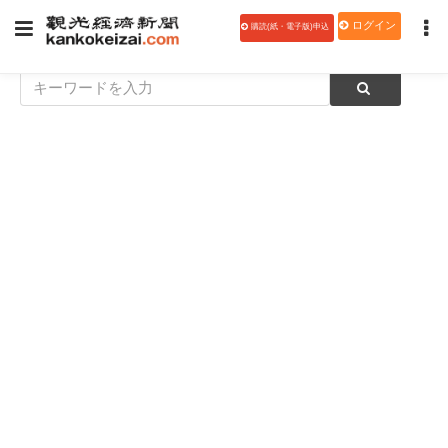
ログイン
購読(紙・電子版)申込