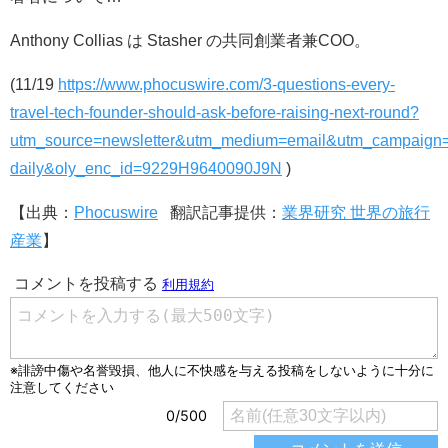
Anthony Collias は Stasher の共同創業者兼COO。
(11/19
https://www.phocuswire.com/3-questions-every-
travel-tech-founder-should-ask-before-raising-next-round?
utm_source=newsletter&utm_medium=email&utm_campaign
daily&oly_enc_id=9229H9640090J9N
)
【出典：
Phocuswire
翻訳記事提供：
​業界研究 世界の旅行
産業
】