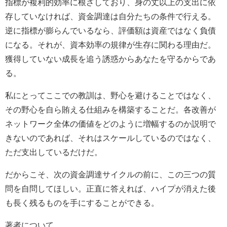
指標が複利的効率に根ざしており、身の丈以上の支出に依
存していなければ、資金調達は自分たちの条件で行える。
逆に指標が膨らんでいるなら、評価額は資産ではなく負債
になる。それが、資本効率の規律が生存に関わる理由だ。
獲得していない成長を追う誘惑からあなたを守るからであ
る。
私にとってここでの教訓は、野心を避けることではなく、
その野心を自ら賄える仕組みを構築することだ。各改善が
ネットワーク全体の価値をどのように増幅するのか説明で
きないのであれば、それはスケールしているのではなく、
ただ支出しているだけだ。
だからこそ、次の資金調達サイクルの前に、この三つの質
問を自問してほしい。正直に答えれば、ハイプが消えた後
も長く残るものを手にすることができる。
著者について…