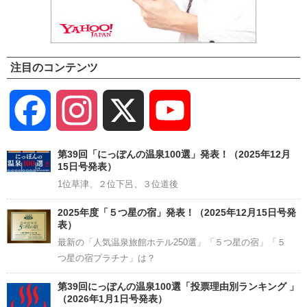
注目のコンテンツ
Facebook
Instagram
X
YouTube
Channel
第39回「にっぽんの温泉100選」発表！（2025年12月
15日号発表）
1位草津、２位下呂、３位道後
2025年度「５つ星の宿」発表！（2025年12月15日号発
表）
最新の「人気温泉旅館ホテル250選」「５つ星の宿」「５
つ星の宿プラチナ」は？
第39回にっぽんの温泉100選「投票理由別ランキング 」
（2026年1月1日号発表）