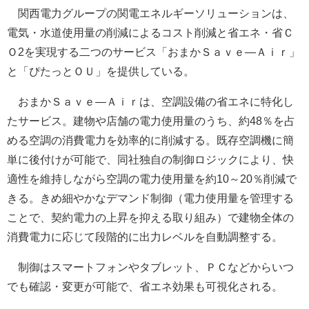
関西電力グループの関電エネルギーソリューションは、
電気・水道使用量の削減によるコスト削減と省エネ・省Ｃ
Ｏ2を実現する二つのサービス「おまかＳａｖｅ―Ａｉｒ」
と「ぴたっとＯＵ」を提供している。
おまかＳａｖｅ―Ａｉｒは、空調設備の省エネに特化し
たサービス。建物や店舗の電力使用量のうち、約48％を占
める空調の消費電力を効率的に削減する。既存空調機に簡
単に後付けが可能で、同社独自の制御ロジックにより、快
適性を維持しながら空調の電力使用量を約10～20％削減で
きる。きめ細やかなデマンド制御（電力使用量を管理する
ことで、契約電力の上昇を抑える取り組み）で建物全体の
消費電力に応じて段階的に出力レベルを自動調整する。
制御はスマートフォンやタブレット、ＰＣなどからいつ
でも確認・変更が可能で、省エネ効果も可視化される。