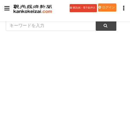
ログイン
購読(紙・電子版)申込