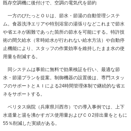
既存空調機に後付けで、空調の電気代を節約
一方のぴたっとＯＵは、節水・節湯の自動管理システ
ム。食器洗浄エリアや特別浴室の湯張りなどこれまで節水
や省エネが困難であった箇所の節水を可能にする。特許技
術の間欠給水（常時給水が行われない給水方法）や自動停
止機能により、スタッフの作業効率を維持したまま水の使
用量を削減する。
同システムは事前に無料で効果検証を行い、最適な節
水・節湯プランを提案。制御機器の設置後は、専門スタッ
フのサポートとＡＩによる24時間管理体制で継続的な省エ
ネをサポートする。
ベリタス病院（兵庫県川西市）での導入事例では、上下
水道量と湯を沸かすガス使用量およびＣＯ2排出量をともに
55％削減した実績がある。