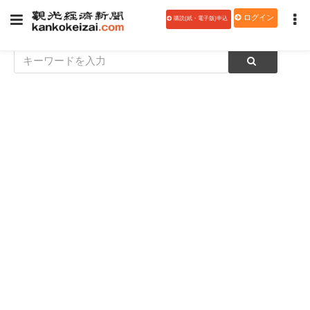
ログイン
購読(紙・電子版)申込