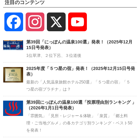
注目のコンテンツ
Facebook
Instagram
X
YouTube
Channel
第39回「にっぽんの温泉100選」発表！（2025年12月
15日号発表）
1位草津、２位下呂、３位道後
2025年度「５つ星の宿」発表！（2025年12月15日号発
表）
最新の「人気温泉旅館ホテル250選」「５つ星の宿」「５
つ星の宿プラチナ」は？
第39回にっぽんの温泉100選「投票理由別ランキング 」
（2026年1月1日号発表）
「雰囲気」「見所・レジャー＆体験」「泉質」「郷土料
理・ご当地グルメ」の各カテゴリ別ランキング・ベスト50
を発表！