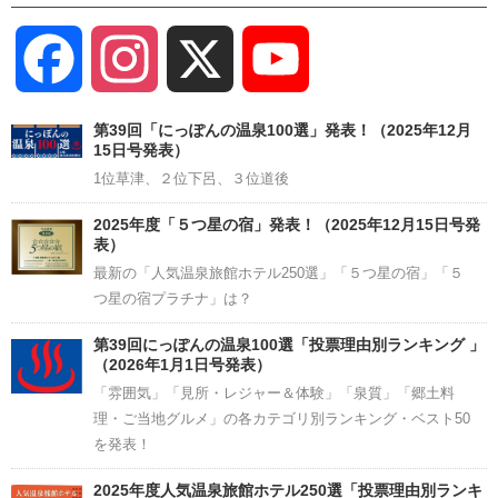
Facebook
Instagram
X
YouTube
Channel
第39回「にっぽんの温泉100選」発表！（2025年12月
15日号発表）
1位草津、２位下呂、３位道後
2025年度「５つ星の宿」発表！（2025年12月15日号発
表）
最新の「人気温泉旅館ホテル250選」「５つ星の宿」「５
つ星の宿プラチナ」は？
第39回にっぽんの温泉100選「投票理由別ランキング 」
（2026年1月1日号発表）
「雰囲気」「見所・レジャー＆体験」「泉質」「郷土料
理・ご当地グルメ」の各カテゴリ別ランキング・ベスト50
を発表！
2025年度人気温泉旅館ホテル250選「投票理由別ランキ