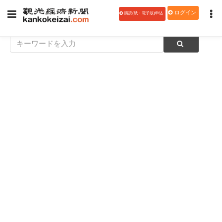
ログイン
購読(紙・電子版)申込