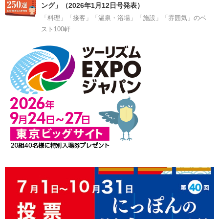
ング」（2026年1月12日号発表）
「料理」「接客」「温泉・浴場」「施設」「雰囲気」のベ
スト100軒