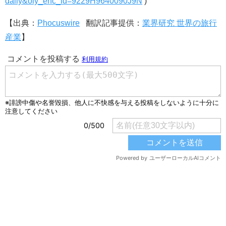
daily&oly_enc_id=9229H9640090J9N
)
【出典：
Phocuswire
翻訳記事提供：
​業界研究 世界の旅行
産業
】