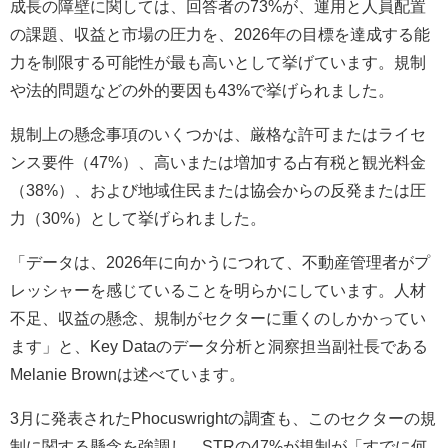
成長の障壁に関しては、回答者の73%が、運用と人員配置
の課題、収益と市場の圧力を、2026年の目標を達成する能
力を制限する可能性が最も高いとして挙げています。規制
や法的問題などの外的要因も43%で挙げられました。
規制上の懸念事項のいくつかは、厳格な許可またはライセ
ンス要件（47%）、高いまたは増加する占有税と観光料金
（38%）、および地域住民または協会からの反発または圧
力（30%）として挙げられました。
「データは、2026年に向かうにつれて、不動産管理者がプ
レッシャーを感じていることを明らかにしています。人材
不足、収益の懸念、規制がセクターに重くのしかかってい
ます」と、Key Dataのデータ分析と洞察担当副社長である
Melanie Brownは述べています。
3月に発表されたPhocuswrightの調査も、このセクターの規
制に関する懸念を強調し、STRの47%が規制が「すでに何