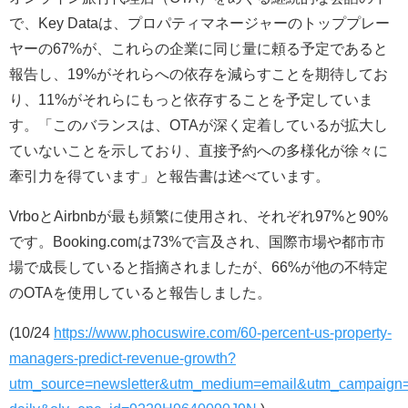
で、Key Dataは、プロパティマネージャーのトッププレー
ヤーの67%が、これらの企業に同じ量に頼る予定であると
報告し、19%がそれらへの依存を減らすことを期待してお
り、11%がそれらにもっと依存することを予定していま
す。「このバランスは、OTAが深く定着しているが拡大し
ていないことを示しており、直接予約への多様化が徐々に
牽引力を得ています」と報告書は述べています。
VrboとAirbnbが最も頻繁に使用され、それぞれ97%と90%
です。Booking.comは73%で言及され、国際市場や都市市
場で成長していると指摘されましたが、66%が他の不特定
のOTAを使用していると報告しました。
(10/24
https://www.phocuswire.com/60-percent-us-property-
managers-predict-revenue-growth?
utm_source=newsletter&utm_medium=email&utm_campaign