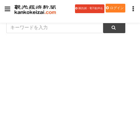
ログイン
購読(紙・電子版)申込