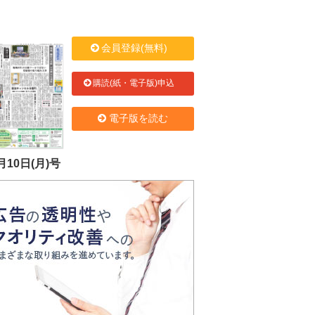
会員登録(無料)
購読(紙・電子版)申込
電子版を読む
月10日(月)号