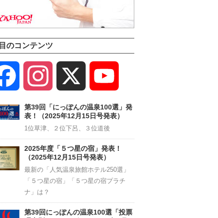
目のコンテンツ
Facebook
Instagram
X
YouTube
Channel
第39回「にっぽんの温泉100選」発
表！（2025年12月15日号発表）
1位草津、２位下呂、３位道後
2025年度「５つ星の宿」発表！
（2025年12月15日号発表）
最新の「人気温泉旅館ホテル250選」
「５つ星の宿」「５つ星の宿プラチ
ナ」は？
第39回にっぽんの温泉100選「投票