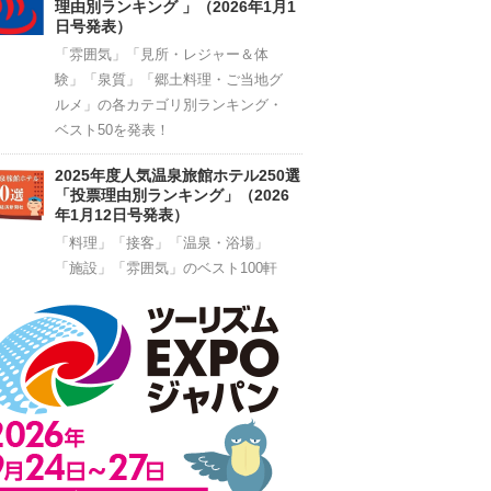
理由別ランキング 」（2026年1月1
日号発表）
「雰囲気」「見所・レジャー＆体
験」「泉質」「郷土料理・ご当地グ
ルメ」の各カテゴリ別ランキング・
ベスト50を発表！
2025年度人気温泉旅館ホテル250選
「投票理由別ランキング」（2026
年1月12日号発表）
「料理」「接客」「温泉・浴場」
「施設」「雰囲気」のベスト100軒