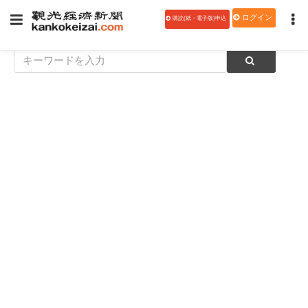
ログイン
購読(紙・電子版)申込