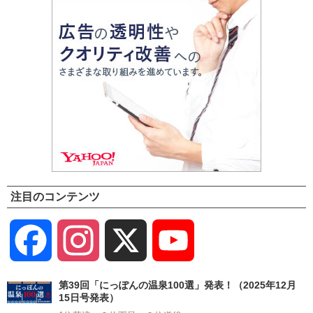
注目のコンテンツ
Facebook
Instagram
X
YouTube
Channel
第39回「にっぽんの温泉100選」発表！（2025年12月
15日号発表）