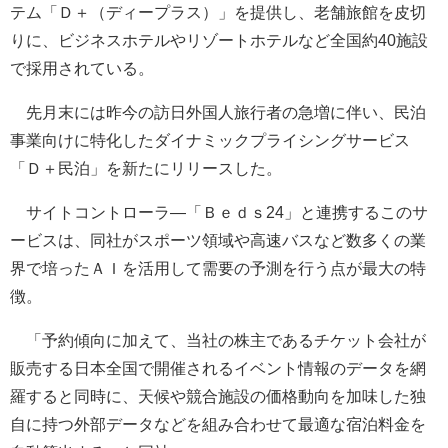
テム「Ｄ＋（ディープラス）」を提供し、老舗旅館を皮切
りに、ビジネスホテルやリゾートホテルなど全国約40施設
で採用されている。
先月末には昨今の訪日外国人旅行者の急増に伴い、民泊
事業向けに特化したダイナミックプライシングサービス
「Ｄ＋民泊」を新たにリリースした。
サイトコントローラ―「Ｂｅｄｓ24」と連携するこのサ
ービスは、同社がスポーツ領域や高速バスなど数多くの業
界で培ったＡＩを活用して需要の予測を行う点が最大の特
徴。
「予約傾向に加えて、当社の株主であるチケット会社が
販売する日本全国で開催されるイベント情報のデータを網
羅すると同時に、天候や競合施設の価格動向を加味した独
自に持つ外部データなどを組み合わせて最適な宿泊料金を