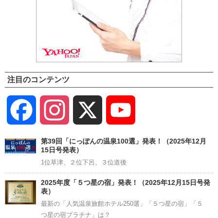
注目のコンテンツ
Facebook
Instagram
X
YouTube
Channel
第39回「にっぽんの温泉100選」発表！（2025年12月
15日号発表）
1位草津、２位下呂、３位道後
2025年度「５つ星の宿」発表！（2025年12月15日号発
表）
最新の「人気温泉旅館ホテル250選」「５つ星の宿」「５
つ星の宿プラチナ」は？