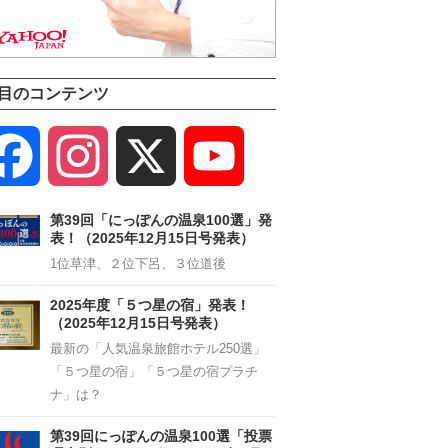
目のコンテンツ
Facebook
Instagram
X
YouTube
Channel
第39回「にっぽんの温泉100選」発
表！（2025年12月15日号発表）
1位草津、２位下呂、３位道後
2025年度「５つ星の宿」発表！
（2025年12月15日号発表）
最新の「人気温泉旅館ホテル250選」
「５つ星の宿」「５つ星の宿プラチ
ナ」は？
第39回にっぽんの温泉100選「投票