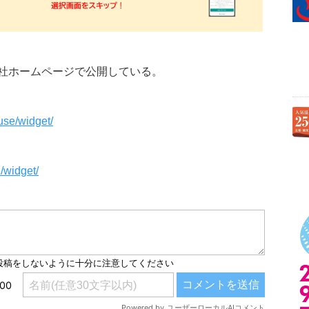
社ホームページで公開している。
use/widget/
/widget/