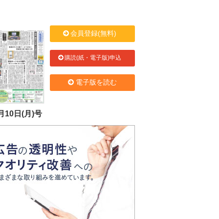
会員登録(無料)
購読(紙・電子版)申込
電子版を読む
月10日(月)号