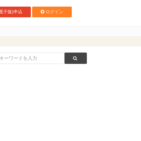
電子版)申込
ログイン
能に