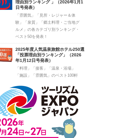
理由別ランキング 」（2026年1月1
日号発表）
「雰囲気」「見所・レジャー＆体
験」「泉質」「郷土料理・ご当地グ
ルメ」の各カテゴリ別ランキング・
ベスト50を発表！
2025年度人気温泉旅館ホテル250選
「投票理由別ランキング」（2026
年1月12日号発表）
「料理」「接客」「温泉・浴場」
「施設」「雰囲気」のベスト100軒