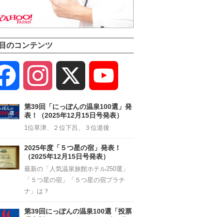
目のコンテンツ
Facebook
Instagram
X
YouTube
Channel
第39回「にっぽんの温泉100選」発
表！（2025年12月15日号発表）
1位草津、２位下呂、３位道後
2025年度「５つ星の宿」発表！
（2025年12月15日号発表）
最新の「人気温泉旅館ホテル250選」
「５つ星の宿」「５つ星の宿プラチ
ナ」は？
第39回にっぽんの温泉100選「投票