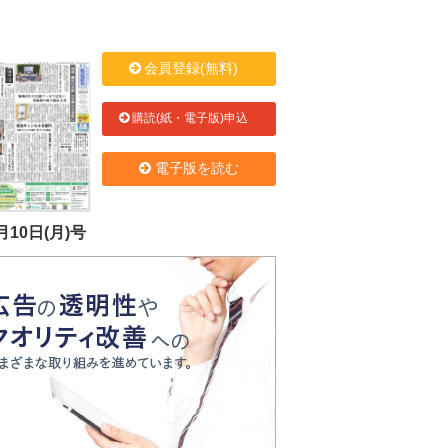
会員登録(無料)
購読(紙・電子版)申込
電子版を読む
月10日(月)号