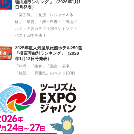
理由別ランキング 」（2026年1月1
日号発表）
「雰囲気」「見所・レジャー＆体
験」「泉質」「郷土料理・ご当地グ
ルメ」の各カテゴリ別ランキング・
ベスト50を発表！
2025年度人気温泉旅館ホテル250選
「投票理由別ランキング」（2026
年1月12日号発表）
「料理」「接客」「温泉・浴場」
「施設」「雰囲気」のベスト100軒