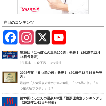
注目のコンテンツ
Facebook
Instagram
X
YouTube
Channel
第39回「にっぽんの温泉100選」発表！（2025年12月
15日号発表）
1位草津、２位下呂、３位道後
2025年度「５つ星の宿」発表！（2025年12月15日号発
表）
最新の「人気温泉旅館ホテル250選」「５つ星の宿」「５
つ星の宿プラチナ」は？
第39回にっぽんの温泉100選「投票理由別ランキング 」
（2026年1月1日号発表）