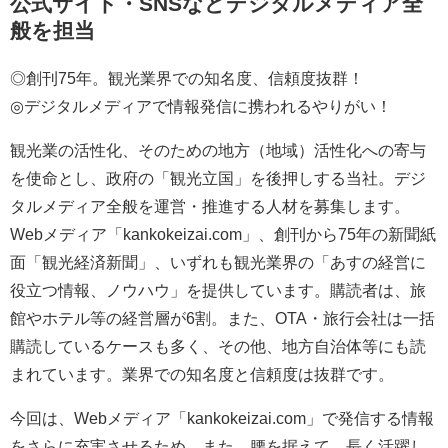
公式サイト・SNSなどデジタルメディア全
般を担当
◎創刊75年。観光業界での知名度、信頼度抜群！
◎デジタルメディアで情報発信に携われるやりがい！
観光業の活性化、そのための地方（地域）活性化への寄与
を使命とし、政府の「観光立国」を後押しする当社。デジ
タルメディア全般を運営・推進する人材を募集します。
Webメディア「kankokeizai.com」、創刊から75年の新聞紙
面「観光経済新聞」、いずれも観光業界の「あすの経営に
役立つ情報、ノウハウ」を提供しています。購読者は、旅
館やホテル等の経営層が6割。また、OTA・旅行会社は一括
購読しているケースも多く、その他、地方自治体等にも読
まれています。業界での知名度と信頼度は抜群です。
今回は、Webメディア「kankokeizai.com」で発信する情報
をさらに充実させるため、また、腰を据えて、長く活躍し