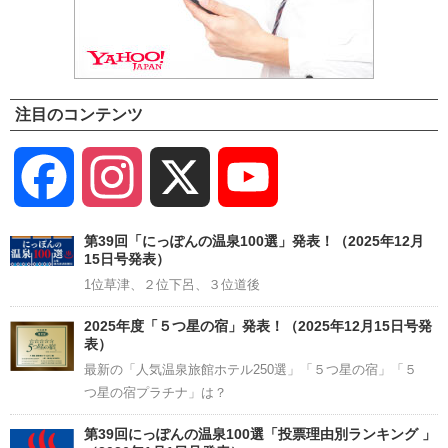
注目のコンテンツ
Facebook
Instagram
X
YouTube
Channel
第39回「にっぽんの温泉100選」発表！（2025年12月
15日号発表）
1位草津、２位下呂、３位道後
2025年度「５つ星の宿」発表！（2025年12月15日号発
表）
最新の「人気温泉旅館ホテル250選」「５つ星の宿」「５
つ星の宿プラチナ」は？
第39回にっぽんの温泉100選「投票理由別ランキング 」