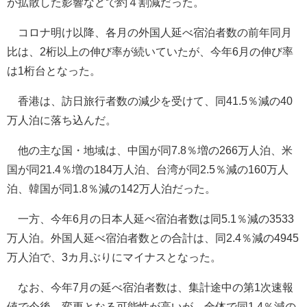
が拡散した影響などで約４割減だった。
コロナ明け以降、各月の外国人延べ宿泊者数の前年同月
比は、2桁以上の伸び率が続いていたが、今年6月の伸び率
は1桁台となった。
香港は、訪日旅行者数の減少を受けて、同41.5％減の40
万人泊に落ち込んだ。
他の主な国・地域は、中国が同7.8％増の266万人泊、米
国が同21.4％増の184万人泊、台湾が同2.5％減の160万人
泊、韓国が同1.8％減の142万人泊だった。
一方、今年6月の日本人延べ宿泊者数は同5.1％減の3533
万人泊。外国人延べ宿泊者数との合計は、同2.4％減の4945
万人泊で、3カ月ぶりにマイナスとなった。
なお、今年7月の延べ宿泊者数は、集計途中の第1次速報
値で今後、変更となる可能性が高いが、全体で同1.4％減の