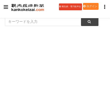
ログイン
購読(紙・電子版)申込