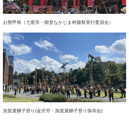
お熊甲祭（七尾市・能登なかじま枠旗祭実行委員会）
加賀鳶梯子登り(金沢市・加賀鳶梯子登り保存会)