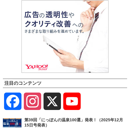
注目のコンテンツ
Facebook
Instagram
X
YouTube
Channel
第39回「にっぽんの温泉100選」発表！（2025年12月
15日号発表）