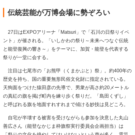
伝統芸能が万博会場に勢ぞろい
27日はEXPOアリーナ「Matsuri」で「石川の日祭りイベ
ント」が催される。「いしかわの祭り～未来へつなぐ伝統
と能登復興の響き～」をテーマに、加賀・能登を代表する
祭りが一堂に会する。
注目は七尾市の「お熊甲（くまかぶと）祭」。約400年の
歴史を持ち、国の重要無形民俗文化財に指定されている。
天狗面をつけた猿田彦の先導で、男衆が高さ約20メートル
の真紅の旗を掲げ町内を練り歩く祭りだ。「島田くずし」
と呼ばれる旗を地面すれすれまで傾ける妙技は見どころ。
自宅が半壊する被害を受けながらも参加を決意した丸山
善広さん（能登なかじま枠旗祭実行委員会企画担当）は
「祭りの文化を絶やしてはいけないという声が多く、震災