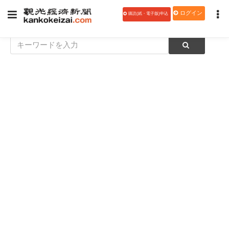
ログイン
購読(紙・電子版)申込