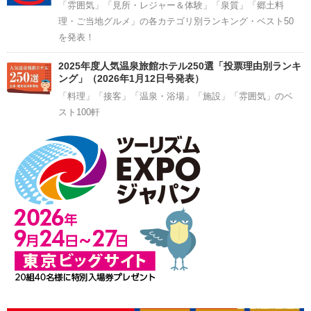
「雰囲気」「見所・レジャー＆体験」「泉質」「郷土料
理・ご当地グルメ」の各カテゴリ別ランキング・ベスト50
を発表！
2025年度人気温泉旅館ホテル250選「投票理由別ランキ
ング」（2026年1月12日号発表）
「料理」「接客」「温泉・浴場」「施設」「雰囲気」のベ
スト100軒