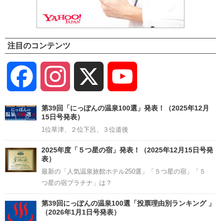
注目のコンテンツ
Facebook
Instagram
X
YouTube
Channel
第39回「にっぽんの温泉100選」発表！（2025年12月
15日号発表）
1位草津、２位下呂、３位道後
2025年度「５つ星の宿」発表！（2025年12月15日号発
表）
最新の「人気温泉旅館ホテル250選」「５つ星の宿」「５
つ星の宿プラチナ」は？
第39回にっぽんの温泉100選「投票理由別ランキング 」
（2026年1月1日号発表）