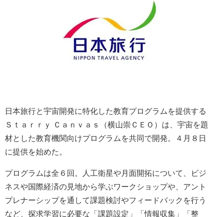
日本旅行と宇宙開発に特化した教育プログラムを提供する
Ｓｔａｒｒｙ Ｃａｎｖａｓ（横山崇ＣＥＯ）は、宇宙を題
材とした教育機関向けプログラムを共同で開発。４月８日
に提供を始めた。
プログラムは全６回。人工衛星や月面開拓について、ビジ
ネスや国際経済の見地から学ぶワークショップや、アント
プレナーシップを通して課題検討やフィードバックを行う
など、探求学習に必要な「課題設定」「情報収集」「整