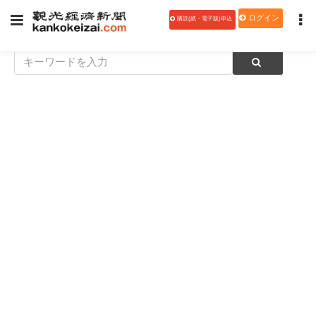
ログイン
購読(紙・電子版)申込