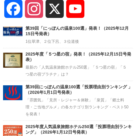
Facebook
Instagram
X
YouTube
Channel
第39回「にっぽんの温泉100選」発表！（2025年12月
15日号発表）
1位草津、２位下呂、３位道後
2025年度「５つ星の宿」発表！（2025年12月15日号発
表）
最新の「人気温泉旅館ホテル250選」「５つ星の宿」「５
つ星の宿プラチナ」は？
第39回にっぽんの温泉100選「投票理由別ランキング 」
（2026年1月1日号発表）
「雰囲気」「見所・レジャー＆体験」「泉質」「郷土料
理・ご当地グルメ」の各カテゴリ別ランキング・ベスト50
を発表！
2025年度人気温泉旅館ホテル250選「投票理由別ランキ
ング」（2026年1月12日号発表）