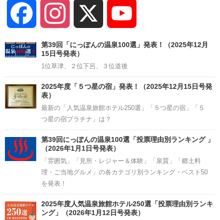
Facebook
Instagram
X
YouTube
Channel
第39回「にっぽんの温泉100選」発表！（2025年12月
15日号発表）
1位草津、２位下呂、３位道後
2025年度「５つ星の宿」発表！（2025年12月15日号発
表）
最新の「人気温泉旅館ホテル250選」「５つ星の宿」「５
つ星の宿プラチナ」は？
第39回にっぽんの温泉100選「投票理由別ランキング 」
（2026年1月1日号発表）
「雰囲気」「見所・レジャー＆体験」「泉質」「郷土料
理・ご当地グルメ」の各カテゴリ別ランキング・ベスト50
を発表！
2025年度人気温泉旅館ホテル250選「投票理由別ランキ
ング」（2026年1月12日号発表）