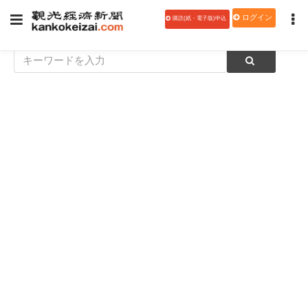
ログイン
購読(紙・電子版)申込