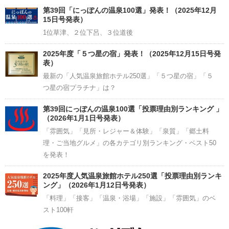
Channel
第39回「にっぽんの温泉100選」発表！（2025年12月
15日号発表）
1位草津、２位下呂、３位道後
2025年度「５つ星の宿」発表！（2025年12月15日号発
表）
最新の「人気温泉旅館ホテル250選」「５つ星の宿」「５
つ星の宿プラチナ」は？
第39回にっぽんの温泉100選「投票理由別ランキング 」
（2026年1月1日号発表）
「雰囲気」「見所・レジャー＆体験」「泉質」「郷土料
理・ご当地グルメ」の各カテゴリ別ランキング・ベスト50
を発表！
2025年度人気温泉旅館ホテル250選「投票理由別ランキ
ング」（2026年1月12日号発表）
「料理」「接客」「温泉・浴場」「施設」「雰囲気」のベ
スト100軒