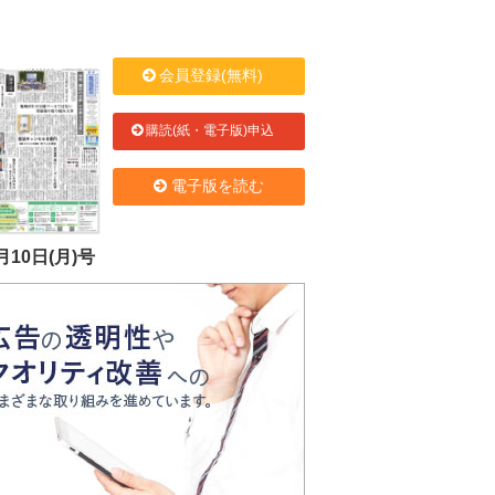
会員登録(無料)
購読(紙・電子版)申込
電子版を読む
月10日(月)号