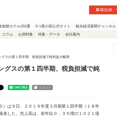
購読(紙・
泉旅館ホテル250選
5つ星の宿公式サイト
観光経済新聞チャンネル
コラム
お宿特集
特集・データ
会社案内
ングスの第１四半期、税負担減で純利益大幅増
ングスの第１四半期、税負担減で純
ト
Ｄ）は９日、２０１９年度３月期第１四半期（１８年
発表した。売上高は、前年比０．３％増の１０２１億