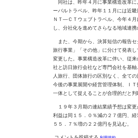
同社は、昨年４月に事業構造改革に
ーバルトラベル、昨年１１月には近畿
ＮＴ―ＣＴウェブトラベル、今年４月
し、分社化を進めてさらなる地域連携
また、今期から、決算短信の報告セ
旅行事業」「その他」に分けて発表し
変更した。事業構造改革に伴い、従来
社と訪日旅行会社など専門会社を基軸
人旅行、団体旅行の区別なく、全ての
今後の事業展開や経営管理体制、ＩＴ
一体として捉えることが合理的だと判
１９年３月期の連結業績予想は変更
利益は同１５．０％減の２７億円、経
５５．７％増の２２億円を見込む。