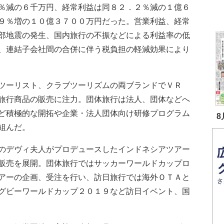
％減の６千万円、経常利益は同８２．２％減の１億６
９％増の１０億３７００万円だった。営業利益、経常
部地震の発生、国内旅行の不振などによる利益率の低
、連結子会社間の合併に伴う税負担の軽減効果により
ツーリスト、クラブツーリズムの両ブランドでＶＲ
旅行商品の販売に注力。団体旅行は法人、団体などへ
ど積極的な開拓や企業・法人団体向け研修プログラム
8
組んだ。
のデヴィ夫人がプロデュースしたインドネシアツアー
販売を展開。団体旅行ではサッカーワールドカップロ
アーの企画、受注を行い、訪日旅行では海外ＯＴＡと
グビーワールドカップ２０１９など訪日イベント、国