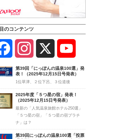
目のコンテンツ
Facebook
Instagram
X
YouTube
Channel
第39回「にっぽんの温泉100選」発
表！（2025年12月15日号発表）
1位草津、２位下呂、３位道後
2025年度「５つ星の宿」発表！
（2025年12月15日号発表）
最新の「人気温泉旅館ホテル250選」
「５つ星の宿」「５つ星の宿プラチ
ナ」は？
第39回にっぽんの温泉100選「投票