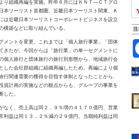
より組織再編を実施。昨年６月にはＫＮＴ―ＣＴグロ
日本ツーリスト首都圏、近畿日本ツーリスト関東、Ｋ
には近畿日本ツーリストコーポレートビジネスを設立
の構築などに取り組んでいる。
注
グメントを変更。これまでは「個人旅行事業」「団体
てきたが、今回からは「旅行業」の単一セグメントに
の個人旅行と団体旅行の旅行別形態から、地域旅行会
とした会社群組織に組織再編したため。再編により個
旅行関連需要の獲得を目指す体制となったことから、
投資計画の実施などの観点からも、グループの事業を
断した。
がなく、売上高は同２．９％増の４１７０億円、営業
常利益は同１３．２％減の２９億円、当期純利益は同