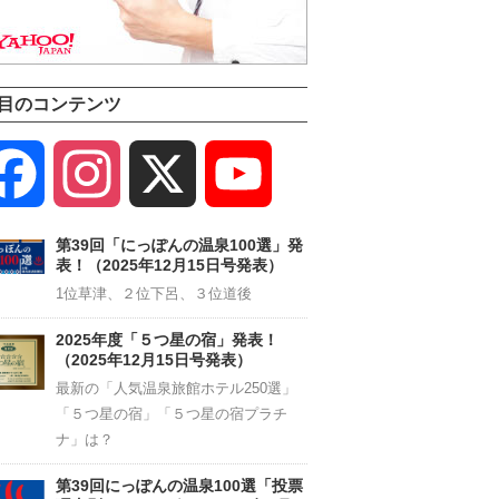
目のコンテンツ
Facebook
Instagram
X
YouTube
Channel
第39回「にっぽんの温泉100選」発
表！（2025年12月15日号発表）
1位草津、２位下呂、３位道後
2025年度「５つ星の宿」発表！
（2025年12月15日号発表）
最新の「人気温泉旅館ホテル250選」
「５つ星の宿」「５つ星の宿プラチ
ナ」は？
第39回にっぽんの温泉100選「投票