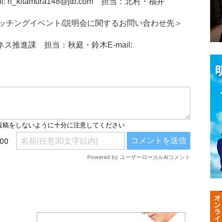
h_kitamura148@jtb.com 担当：北村・福井
ッチングイベント/説明会に関するお問い合わせ先＞
ス推進課 担当：秋庭・鈴木E-mail: