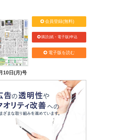
会員登録(無料)
購読(紙・電子版)申込
電子版を読む
月10日(月)号