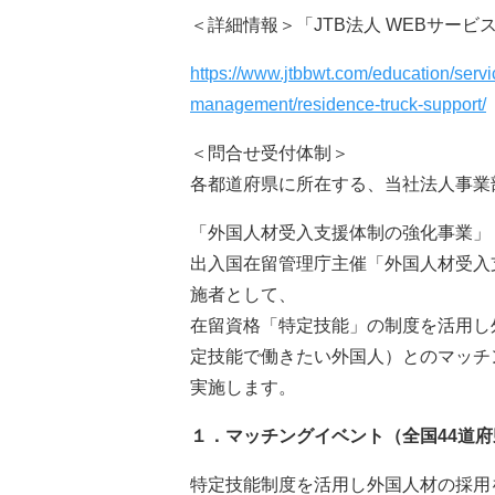
＜詳細情報＞「JTB法人 WEBサービ
https://www.jtbbwt.com/education/serv
management/residence-truck-support/
＜問合せ受付体制＞
各都道府県に所在する、当社法人事業
「外国人材受入支援体制の強化事業」
出入国在留管理庁主催「外国人材受入
施者として、
在留資格「特定技能」の制度を活用し
定技能で働きたい外国人）とのマッチ
実施します。
１．マッチングイベント（全国44道
特定技能制度を活用し外国人材の採用