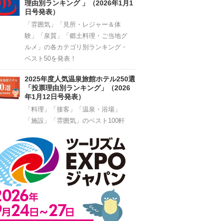
理由別ランキング 」（2026年1月1
日号発表）
「雰囲気」「見所・レジャー＆体
験」「泉質」「郷土料理・ご当地グ
ルメ」の各カテゴリ別ランキング・
ベスト50を発表！
2025年度人気温泉旅館ホテル250選
「投票理由別ランキング」（2026
年1月12日号発表）
「料理」「接客」「温泉・浴場」
「施設」「雰囲気」のベスト100軒