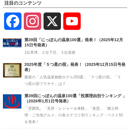
注目のコンテンツ
Facebook
Instagram
X
YouTube
Channel
第39回「にっぽんの温泉100選」発表！（2025年12月
15日号発表）
1位草津、２位下呂、３位道後
2025年度「５つ星の宿」発表！（2025年12月15日号発
表）
最新の「人気温泉旅館ホテル250選」「５つ星の宿」「５
つ星の宿プラチナ」は？
第39回にっぽんの温泉100選「投票理由別ランキング 」
（2026年1月1日号発表）
「雰囲気」「見所・レジャー＆体験」「泉質」「郷土料
理・ご当地グルメ」の各カテゴリ別ランキング・ベスト50
を発表！