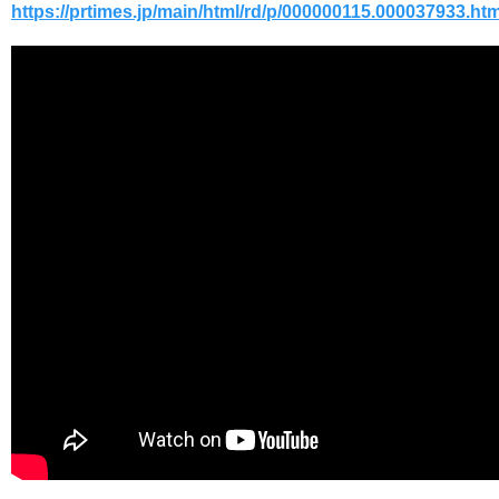
https://prtimes.jp/main/html/rd/p/000000115.000037933.htm