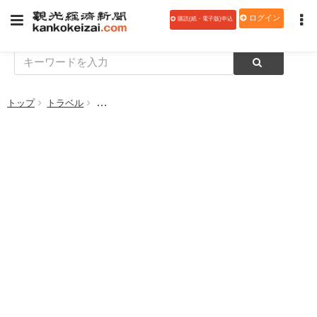
ログイン
購読(紙・電子版)申込
トップ
トラベル
ＪＲ九州、クルーズトレイン「ななつ星in九州」の運