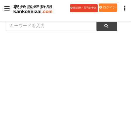
ログイン
購読(紙・電子版)申込