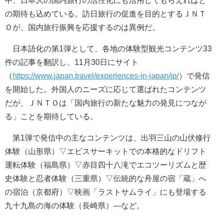
中、日本人の国内旅行の活性化にも活用してもらえればと
の期待も込めている。訪日旅行の促進を目的とするＪＮＴ
Ｏが、国内旅行振興を応援するのは異例だ。
日本語化の第1弾として、各地の体験型観光コンテンツ33
件の記事を翻訳し、11月30日にサイト
（
https://www.japan.travel/experiences-in-japan/jp/
）で発信
を開始した。外国人のニーズに応じて選ばれたコンテンツ
だが、ＪＮＴＯは「国内旅行の新たな魅力の発見につなが
る」ことを期待している。
第1弾で発信中の主なコンテンツは、出羽三山の山伏修行
体験（山形県）▽エビスサーキットでの本格的なドリフト
運転体験（福島県）▽赤目四十八滝でエコツーリズムと歴
史体験と忍者体験（三重県）▽伝統的な舟屋の宿「蔵」へ
の宿泊（京都府）▽映画「ラストサムライ」にも登場する
九十九島の海の体験（長崎県）―など。