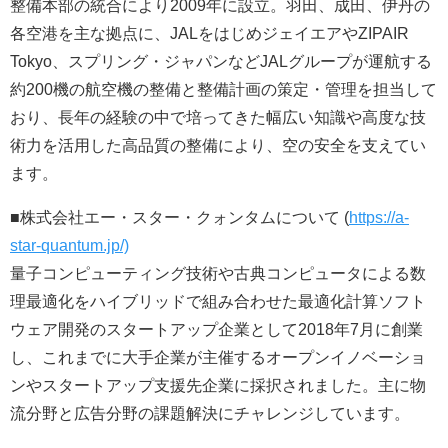
整備本部の統合により2009年に設立。羽田、成田、伊丹の
各空港を主な拠点に、JALをはじめジェイエアやZIPAIR
Tokyo、スプリング・ジャパンなどJALグループが運航する
約200機の航空機の整備と整備計画の策定・管理を担当して
おり、長年の経験の中で培ってきた幅広い知識や高度な技
術力を活用した高品質の整備により、空の安全を支えてい
ます。
■株式会社エー・スター・クォンタムについて (
https://a-
star-quantum.jp/)
量子コンピューティング技術や古典コンピュータによる数
理最適化をハイブリッドで組み合わせた最適化計算ソフト
ウェア開発のスタートアップ企業として2018年7月に創業
し、これまでに大手企業が主催するオープンイノベーショ
ンやスタートアップ支援先企業に採択されました。主に物
流分野と広告分野の課題解決にチャレンジしています。