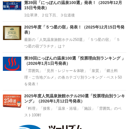
Channel
第39回「にっぽんの温泉100選」発表！（2025年12月
15日号発表）
1位草津、２位下呂、３位道後
2025年度「５つ星の宿」発表！（2025年12月15日号発
表）
最新の「人気温泉旅館ホテル250選」「５つ星の宿」「５
つ星の宿プラチナ」は？
第39回にっぽんの温泉100選「投票理由別ランキング 」
（2026年1月1日号発表）
「雰囲気」「見所・レジャー＆体験」「泉質」「郷土料
理・ご当地グルメ」の各カテゴリ別ランキング・ベスト50
を発表！
2025年度人気温泉旅館ホテル250選「投票理由別ランキ
ング」（2026年1月12日号発表）
「料理」「接客」「温泉・浴場」「施設」「雰囲気」のベ
スト100軒