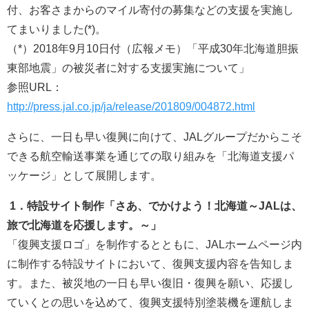
付、お客さまからのマイル寄付の募集などの支援を実施し
てまいりました(*)。
（*）2018年9月10日付（広報メモ）「平成30年北海道胆振
東部地震」の被災者に対する支援実施について」
参照URL：
http://press.jal.co.jp/ja/release/201809/004872.html
さらに、一日も早い復興に向けて、JALグループだからこそ
できる航空輸送事業を通じての取り組みを「北海道支援パ
ッケージ」として展開します。
1．特設サイト制作「さあ、でかけよう！北海道～JALは、
旅で北海道を応援します。～」
「復興支援ロゴ」を制作するとともに、JALホームページ内
に制作する特設サイトにおいて、復興支援内容を告知しま
す。また、被災地の一日も早い復旧・復興を願い、応援し
ていくとの思いを込めて、復興支援特別塗装機を運航しま