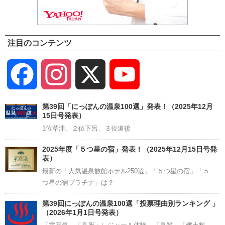
注目のコンテンツ
Facebook
Instagram
X
YouTube
Channel
第39回「にっぽんの温泉100選」発表！（2025年12月
15日号発表）
1位草津、２位下呂、３位道後
2025年度「５つ星の宿」発表！（2025年12月15日号発
表）
最新の「人気温泉旅館ホテル250選」「５つ星の宿」「５
つ星の宿プラチナ」は？
第39回にっぽんの温泉100選「投票理由別ランキング 」
（2026年1月1日号発表）