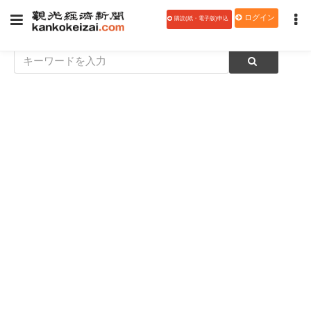
ログイン
購読(紙・電子版)申込