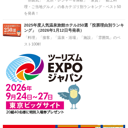
「雰囲気」「見所・レジャー＆体験」「泉質」「郷土料
理・ご当地グルメ」の各カテゴリ別ランキング・ベスト50
を発表！
2025年度人気温泉旅館ホテル250選「投票理由別ランキ
ング」（2026年1月12日号発表）
「料理」「接客」「温泉・浴場」「施設」「雰囲気」のベ
スト100軒