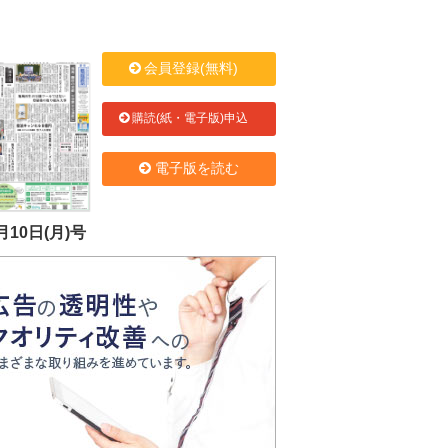
会員登録(無料)
購読(紙・電子版)申込
電子版を読む
月10日(月)号