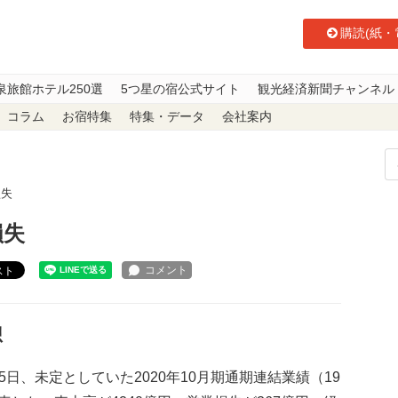
購読(紙・
泉旅館ホテル250選
5つ星の宿公式サイト
観光経済新聞チャンネル
コラム
お宿特集
特集・データ
会社案内
損失
損失
スト
想
日、未定としていた2020年10月期通期連結業績（19