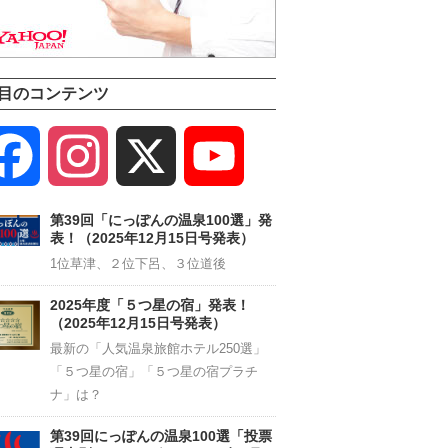
目のコンテンツ
Facebook
Instagram
X
YouTube
Channel
第39回「にっぽんの温泉100選」発
表！（2025年12月15日号発表）
1位草津、２位下呂、３位道後
2025年度「５つ星の宿」発表！
（2025年12月15日号発表）
最新の「人気温泉旅館ホテル250選」
「５つ星の宿」「５つ星の宿プラチ
ナ」は？
第39回にっぽんの温泉100選「投票