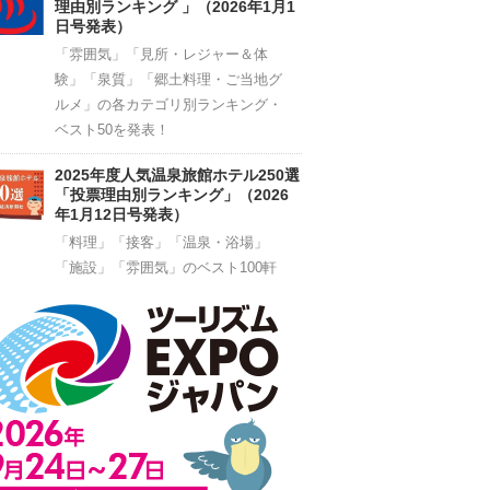
理由別ランキング 」（2026年1月1
日号発表）
「雰囲気」「見所・レジャー＆体
験」「泉質」「郷土料理・ご当地グ
ルメ」の各カテゴリ別ランキング・
ベスト50を発表！
2025年度人気温泉旅館ホテル250選
「投票理由別ランキング」（2026
年1月12日号発表）
「料理」「接客」「温泉・浴場」
「施設」「雰囲気」のベスト100軒