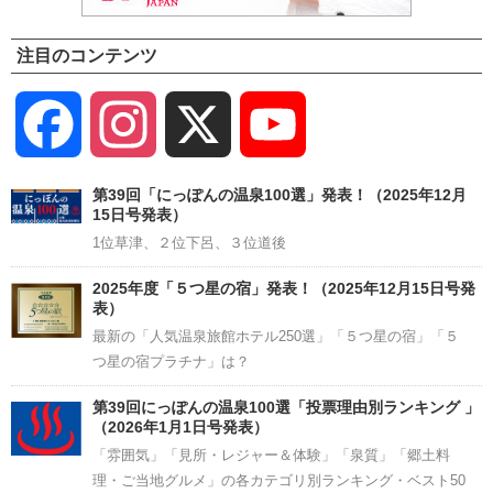
注目のコンテンツ
Facebook
Instagram
X
YouTube
Channel
第39回「にっぽんの温泉100選」発表！（2025年12月
15日号発表）
1位草津、２位下呂、３位道後
2025年度「５つ星の宿」発表！（2025年12月15日号発
表）
最新の「人気温泉旅館ホテル250選」「５つ星の宿」「５
つ星の宿プラチナ」は？
第39回にっぽんの温泉100選「投票理由別ランキング 」
（2026年1月1日号発表）
「雰囲気」「見所・レジャー＆体験」「泉質」「郷土料
理・ご当地グルメ」の各カテゴリ別ランキング・ベスト50