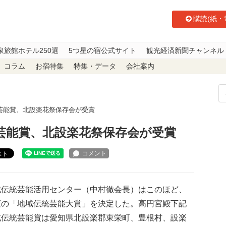
購読(紙・
泉旅館ホテル250選
5つ星の宿公式サイト
観光経済新聞チャンネル
コラム
お宿特集
特集・データ
会社案内
芸能賞、北設楽花祭保存会が受賞
芸能賞、北設楽花祭保存会が受賞
スト
伝統芸能活用センター（中村徹会長）はこのほど、
度の「地域伝統芸能大賞」を決定した。高円宮殿下記
域伝統芸能賞は愛知県北設楽郡東栄町、豊根村、設楽