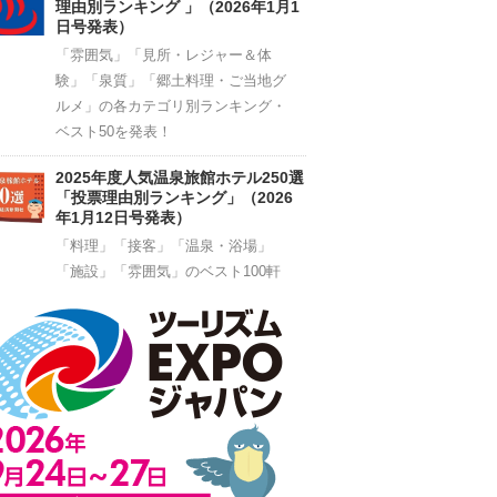
理由別ランキング 」（2026年1月1
日号発表）
「雰囲気」「見所・レジャー＆体
験」「泉質」「郷土料理・ご当地グ
ルメ」の各カテゴリ別ランキング・
ベスト50を発表！
2025年度人気温泉旅館ホテル250選
「投票理由別ランキング」（2026
年1月12日号発表）
「料理」「接客」「温泉・浴場」
「施設」「雰囲気」のベスト100軒