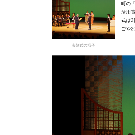
町の
活用
式は
ごや2
表彰式の様子