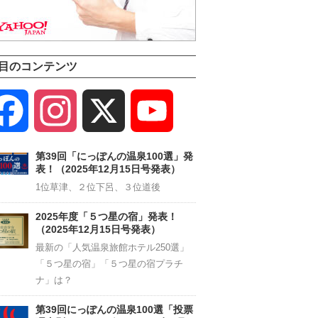
目のコンテンツ
Facebook
Instagram
X
YouTube
Channel
第39回「にっぽんの温泉100選」発
表！（2025年12月15日号発表）
1位草津、２位下呂、３位道後
2025年度「５つ星の宿」発表！
（2025年12月15日号発表）
最新の「人気温泉旅館ホテル250選」
「５つ星の宿」「５つ星の宿プラチ
ナ」は？
第39回にっぽんの温泉100選「投票