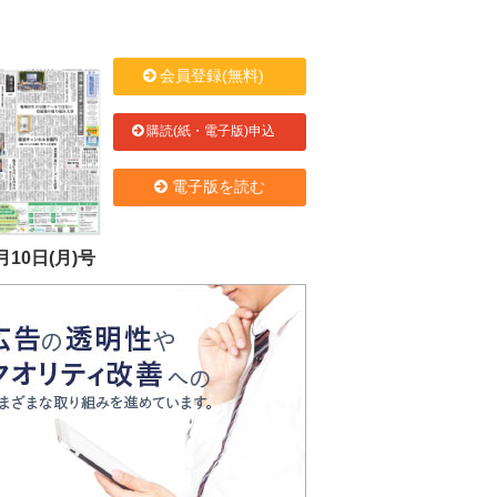
会員登録(無料)
購読(紙・電子版)申込
電子版を読む
月10日(月)号