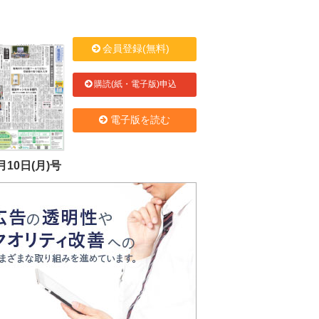
会員登録(無料)
購読(紙・電子版)申込
電子版を読む
月10日(月)号