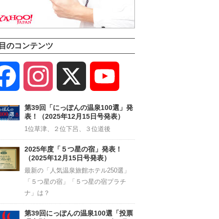
目のコンテンツ
Facebook
Instagram
X
YouTube
Channel
第39回「にっぽんの温泉100選」発
表！（2025年12月15日号発表）
1位草津、２位下呂、３位道後
2025年度「５つ星の宿」発表！
（2025年12月15日号発表）
最新の「人気温泉旅館ホテル250選」
「５つ星の宿」「５つ星の宿プラチ
ナ」は？
第39回にっぽんの温泉100選「投票