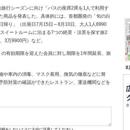
旅行シーズンに向け「バスの座席2席を1人で利用す
た商品を発表した。具体的には、首都圏発の「旬の白
り」（出発日7月15日～8月10日、大人1人8990
0スイートルームに泊まる7つの絶景・涼景を探す旅2
日、3万9900円）など。
の有効期限を迎えた会員に対し期限を1年間延長、旅
8
施や車内の消毒、マスク着用、換気の徹底などに努
予防対策の確認ができたレストラン、運送機関などを