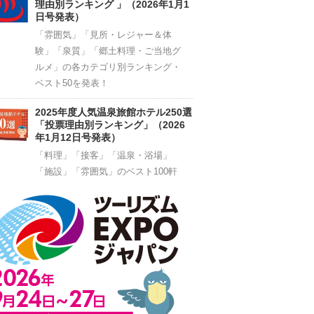
理由別ランキング 」（2026年1月1
日号発表）
「雰囲気」「見所・レジャー＆体
験」「泉質」「郷土料理・ご当地グ
ルメ」の各カテゴリ別ランキング・
ベスト50を発表！
2025年度人気温泉旅館ホテル250選
「投票理由別ランキング」（2026
年1月12日号発表）
「料理」「接客」「温泉・浴場」
「施設」「雰囲気」のベスト100軒