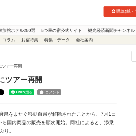
購読(紙・
泉旅館ホテル250選
5つ星の宿公式サイト
観光経済新聞チャンネル
コラム
お宿特集
特集・データ
会社案内
にツアー再開
りにツアー再開
ト
県をまたぐ移動自粛が解除されたことから、7月1日
日から国内商品の販売を順次開始。同社によると、添乗
ぶり。