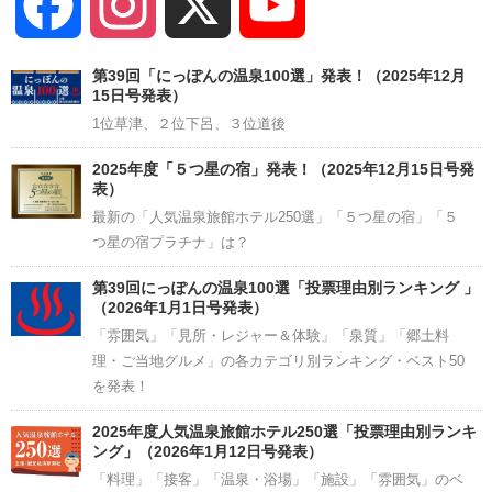
Facebook
Instagram
X
YouTube
Channel
第39回「にっぽんの温泉100選」発表！（2025年12月
15日号発表）
1位草津、２位下呂、３位道後
2025年度「５つ星の宿」発表！（2025年12月15日号発
表）
最新の「人気温泉旅館ホテル250選」「５つ星の宿」「５
つ星の宿プラチナ」は？
第39回にっぽんの温泉100選「投票理由別ランキング 」
（2026年1月1日号発表）
「雰囲気」「見所・レジャー＆体験」「泉質」「郷土料
理・ご当地グルメ」の各カテゴリ別ランキング・ベスト50
を発表！
2025年度人気温泉旅館ホテル250選「投票理由別ランキ
ング」（2026年1月12日号発表）
「料理」「接客」「温泉・浴場」「施設」「雰囲気」のベ