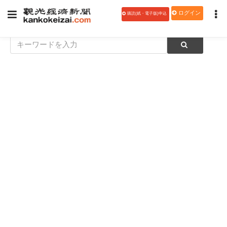
ログイン
購読(紙・電子版)申込