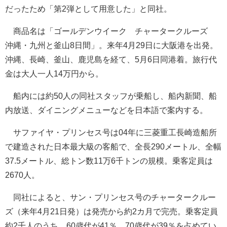
だったため「第2弾として用意した」と同社。
商品名は「ゴールデンウイーク チャータークルーズ
沖縄・九州と釜山8日間」。来年4月29日に大阪港を出発。
沖縄、長崎、釜山、鹿児島を経て、5月6日同港着。旅行代
金は大人一人14万円から。
船内には約50人の同社スタッフが乗船し、船内新聞、船
内放送、ダイニングメニューなどを日本語で案内する。
サファイヤ・プリンセス号は04年に三菱重工長崎造船所
で建造された日本最大級の客船で、全長290メートル、全幅
37.5メートル、総トン数11万6千トンの規模。乗客定員は
2670人。
同社によると、サン・プリンセス号のチャータークルー
ズ（来年4月21日発）は発売から約2カ月で完売。乗客定員
約2千人のうち、60歳代が41％、70歳代が39％を占めてい