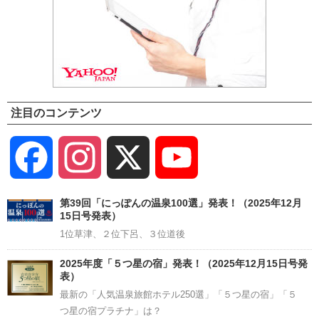
注目のコンテンツ
Facebook
Instagram
X
YouTube
Channel
第39回「にっぽんの温泉100選」発表！（2025年12月
15日号発表）
1位草津、２位下呂、３位道後
2025年度「５つ星の宿」発表！（2025年12月15日号発
表）
最新の「人気温泉旅館ホテル250選」「５つ星の宿」「５
つ星の宿プラチナ」は？