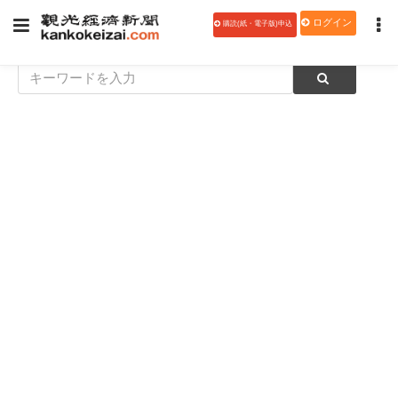
ログイン
購読(紙・電子版)申込