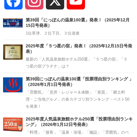
Facebook
Instagram
X
YouTube
Channel
第39回「にっぽんの温泉100選」発表！（2025年12月
15日号発表）
1位草津、２位下呂、３位道後
2025年度「５つ星の宿」発表！（2025年12月15日号発
表）
最新の「人気温泉旅館ホテル250選」「５つ星の宿」「５
つ星の宿プラチナ」は？
第39回にっぽんの温泉100選「投票理由別ランキング 」
（2026年1月1日号発表）
「雰囲気」「見所・レジャー＆体験」「泉質」「郷土料
理・ご当地グルメ」の各カテゴリ別ランキング・ベスト50
を発表！
2025年度人気温泉旅館ホテル250選「投票理由別ランキ
ング」（2026年1月12日号発表）
「料理」「接客」「温泉・浴場」「施設」「雰囲気」のベ