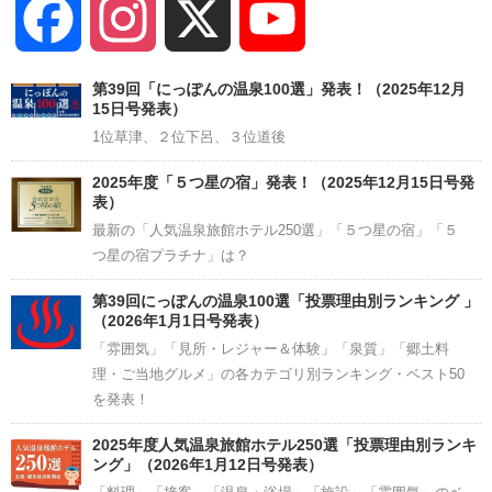
Facebook
Instagram
X
YouTube
Channel
第39回「にっぽんの温泉100選」発表！（2025年12月
15日号発表）
1位草津、２位下呂、３位道後
2025年度「５つ星の宿」発表！（2025年12月15日号発
表）
最新の「人気温泉旅館ホテル250選」「５つ星の宿」「５
つ星の宿プラチナ」は？
第39回にっぽんの温泉100選「投票理由別ランキング 」
（2026年1月1日号発表）
「雰囲気」「見所・レジャー＆体験」「泉質」「郷土料
理・ご当地グルメ」の各カテゴリ別ランキング・ベスト50
を発表！
2025年度人気温泉旅館ホテル250選「投票理由別ランキ
ング」（2026年1月12日号発表）