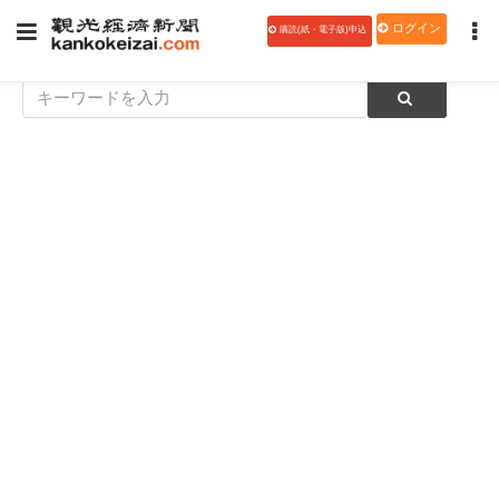
ログイン
購読(紙・電子版)申込