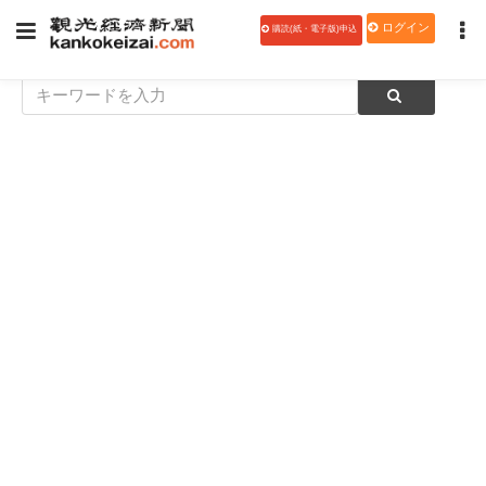
ログイン
購読(紙・電子版)申込