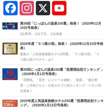
Facebook
Instagram
X
YouTube
Channel
第39回「にっぽんの温泉100選」発表！（2025年12月
15日号発表）
1位草津、２位下呂、３位道後
2025年度「５つ星の宿」発表！（2025年12月15日号発
表）
最新の「人気温泉旅館ホテル250選」「５つ星の宿」「５
つ星の宿プラチナ」は？
第39回にっぽんの温泉100選「投票理由別ランキング 」
（2026年1月1日号発表）
「雰囲気」「見所・レジャー＆体験」「泉質」「郷土料
理・ご当地グルメ」の各カテゴリ別ランキング・ベスト50
を発表！
2025年度人気温泉旅館ホテル250選「投票理由別ランキ
ング」（2026年1月12日号発表）