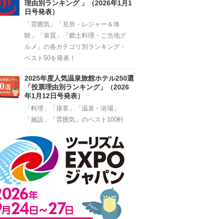
理由別ランキング 」（2026年1月1
日号発表）
「雰囲気」「見所・レジャー＆体
験」「泉質」「郷土料理・ご当地グ
ルメ」の各カテゴリ別ランキング・
ベスト50を発表！
2025年度人気温泉旅館ホテル250選
「投票理由別ランキング」（2026
年1月12日号発表）
「料理」「接客」「温泉・浴場」
「施設」「雰囲気」のベスト100軒