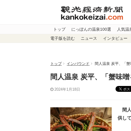
トップ
にっぽんの温泉100選
人気温
電子版を読む
ニュース
インタビュー
トップ
インバウンド
間人温泉 炭平、「蟹
間人温泉 炭平、「蟹味噌
ポス
2024年1月18日
間人
供し