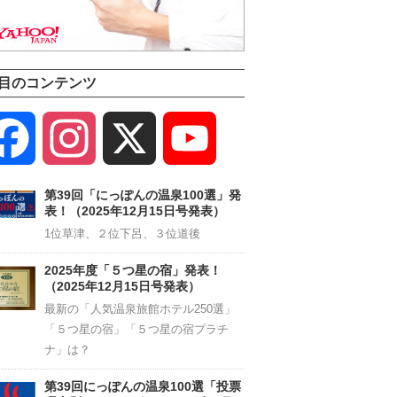
目のコンテンツ
Facebook
Instagram
X
YouTube
Channel
第39回「にっぽんの温泉100選」発
表！（2025年12月15日号発表）
1位草津、２位下呂、３位道後
2025年度「５つ星の宿」発表！
（2025年12月15日号発表）
最新の「人気温泉旅館ホテル250選」
「５つ星の宿」「５つ星の宿プラチ
ナ」は？
第39回にっぽんの温泉100選「投票