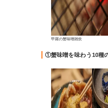
甲羅の蟹味噌雑炊
①蟹味噌を味わう10種