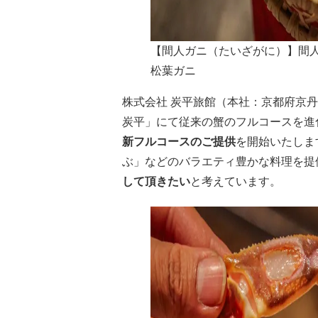
【間人ガニ（たいざがに）】間
松葉ガニ
株式会社 炭平旅館（本社：京都府京
炭平」にて従来の蟹のフルコースを進
新フルコースのご提供
を開始いたしま
ぶ」などのバラエティ豊かな料理を提
して頂きたい
と考えています。