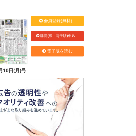
会員登録(無料)
購読(紙・電子版)申込
電子版を読む
月10日(月)号