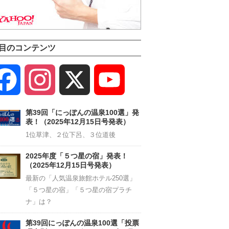
目のコンテンツ
Facebook
Instagram
X
YouTube
Channel
第39回「にっぽんの温泉100選」発
表！（2025年12月15日号発表）
1位草津、２位下呂、３位道後
2025年度「５つ星の宿」発表！
（2025年12月15日号発表）
最新の「人気温泉旅館ホテル250選」
「５つ星の宿」「５つ星の宿プラチ
ナ」は？
第39回にっぽんの温泉100選「投票