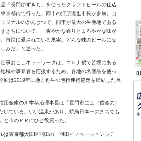
産品「長門ゆずきち」を使ったクラフトビールの仕込
を東京都内で行った。同市の江原達也市長が参加。山
オリジナルのかんきつで、同市が最大の生産地である
ゆずきちについて、「爽やかな香りとまろやかな味が
の、市民に愛されている果実。どんな味のビールにな
楽しみだ」と述べた。
仕事おこしネットワークは、コロナ禍で苦境にある
の地域や事業者を応援するため、各地の名産品を使っ
8
今回は2019年に地方創生の包括連携協定を締結した長
信用金庫の川本恭治理事長は「長門市には（信金の）
だいている。いい温泉があり、焼鳥日本一のまちでも
」と市のＰＲにひと役買った。
ルは東京都大田区羽田の「羽田イノベーションシテ