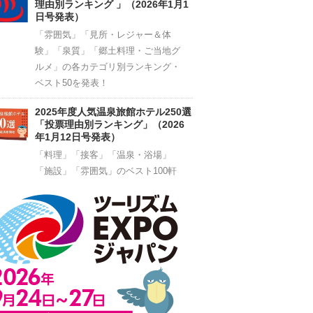
理由別ランキング 」（2026年1月1
日号発表）
「雰囲気」「見所・レジャー＆体
験」「泉質」「郷土料理・ご当地グ
ルメ」の各カテゴリ別ランキング・
ベスト50を発表！
2025年度人気温泉旅館ホテル250選
「投票理由別ランキング」（2026
年1月12日号発表）
「料理」「接客」「温泉・浴場」
「施設」「雰囲気」のベスト100軒