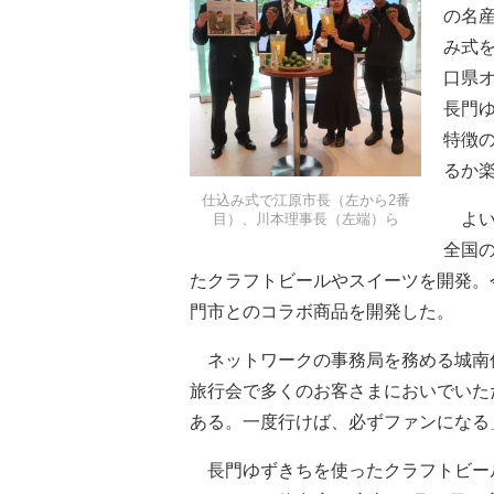
の名
み式
口県
長門
特徴
るか
仕込み式で江原市長（左から2番
よい
目）、川本理事長（左端）ら
全国
たクラフトビールやスイーツを開発。
門市とのコラボ商品を開発した。
ネットワークの事務局を務める城南
旅行会で多くのお客さまにおいでいた
ある。一度行けば、必ずファンになる
長門ゆずきちを使ったクラフトビー