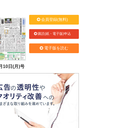
会員登録(無料)
購読(紙・電子版)申込
電子版を読む
月10日(月)号