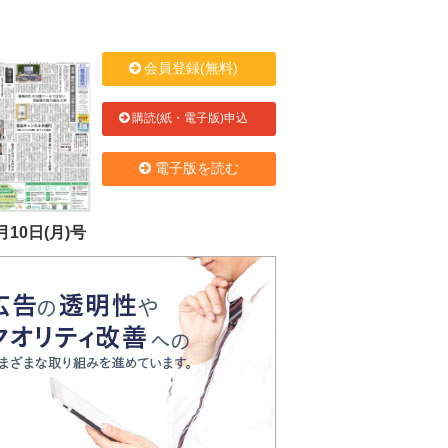
会員登録(無料)
購読(紙・電子版)申込
電子版を読む
月10日(月)号