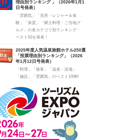
理由別ランキング 」（2026年1月1
日号発表）
「雰囲気」「見所・レジャー＆体
験」「泉質」「郷土料理・ご当地グ
ルメ」の各カテゴリ別ランキング・
ベスト50を発表！
2025年度人気温泉旅館ホテル250選
「投票理由別ランキング」（2026
年1月12日号発表）
「料理」「接客」「温泉・浴場」
「施設」「雰囲気」のベスト100軒