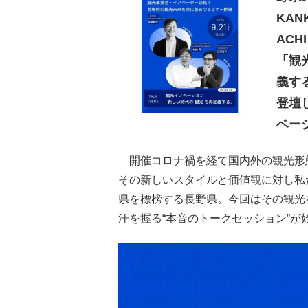
KANK
ACH
「観
義す
登壇
ベー
開催コロナ禍を経て国内外の観光形
その新しいスタイルと価値観に対し私
県を標榜する長野県。今回はその観光
汗を握る“本音のトークセッション”が