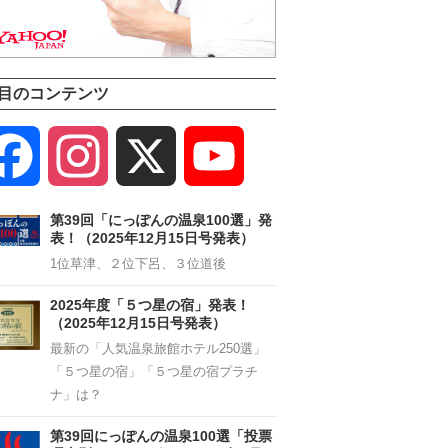
目のコンテンツ
Facebook
Instagram
X
YouTube
Channel
第39回「にっぽんの温泉100選」発
表！（2025年12月15日号発表）
1位草津、２位下呂、３位道後
2025年度「５つ星の宿」発表！
（2025年12月15日号発表）
最新の「人気温泉旅館ホテル250選」
「５つ星の宿」「５つ星の宿プラチ
ナ」は？
第39回にっぽんの温泉100選「投票