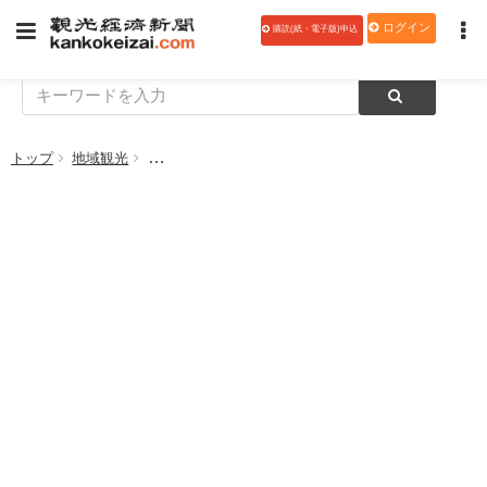
ログイン
購読(紙・電子版)申込
トップ
地域観光
長崎県壱岐市、ドローンで撮影した観光ＰＲの４Ｋ動