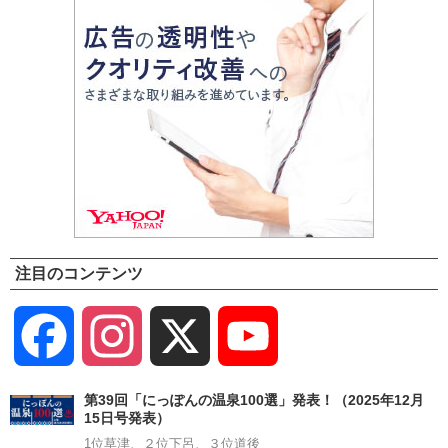
注目のコンテンツ
Facebook
Instagram
X
YouTube
Channel
第39回「にっぽんの温泉100選」発表！（2025年12月
15日号発表）
1位草津、２位下呂、３位道後