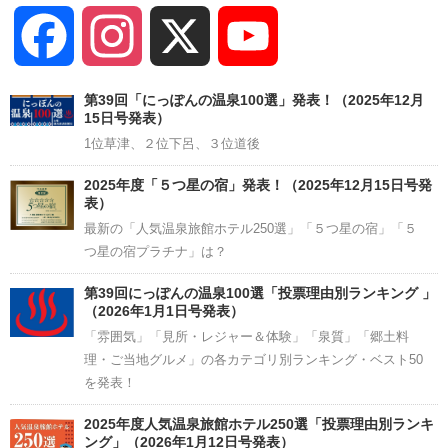
Facebook
Instagram
X
YouTube
Channel
第39回「にっぽんの温泉100選」発表！（2025年12月
15日号発表）
1位草津、２位下呂、３位道後
2025年度「５つ星の宿」発表！（2025年12月15日号発
表）
最新の「人気温泉旅館ホテル250選」「５つ星の宿」「５
つ星の宿プラチナ」は？
第39回にっぽんの温泉100選「投票理由別ランキング 」
（2026年1月1日号発表）
「雰囲気」「見所・レジャー＆体験」「泉質」「郷土料
理・ご当地グルメ」の各カテゴリ別ランキング・ベスト50
を発表！
2025年度人気温泉旅館ホテル250選「投票理由別ランキ
ング」（2026年1月12日号発表）