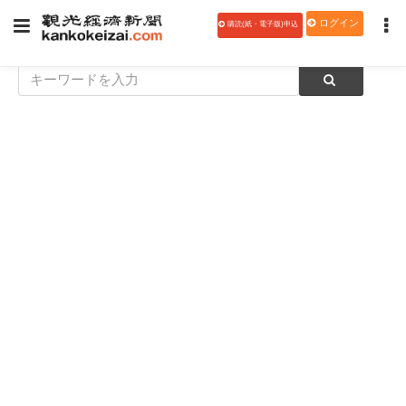
ログイン
購読(紙・電子版)申込