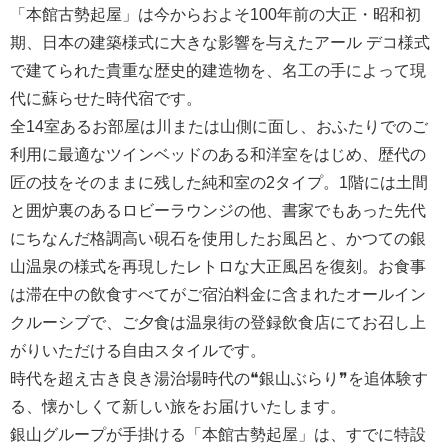
「本館古勢起屋」は今からおよそ100年前の大正・昭和初
期、日本の建築様式に大きな影響を与えたアール デコ様式
で建てられた貴重な歴史的建造物を、名工の手によって現
代に蘇らせた時代宿です。
全14室あるお部屋は川または山側に面し、おふたりでのご
利用に最適なツインベッドのある和洋室をはじめ、歴代の
匠の技をそのままに残した純和室の2タイプ。1階には土間
と囲炉裏のあるロビーラウンジの他、書家でもあった先代
にちなんだ格調高い硯石を使用したお風呂と、かつての銀
山温泉の様式を再現したレトロな大正風呂を復刻。お食事
は滞在中の飲食すべてがご宿泊料金に含まれたオールイン
クルーシブで、ご夕食は温泉街の登録飲食店にてお召し上
がりいただける自由スタイルです。
時代を超え古き良き湯治場時代の❝銀山ぶらり❞を追体験す
る、懐かしくて新しい旅をお届けいたします。
銀山グループが手掛ける「本館古勢起屋」は、すでに特設