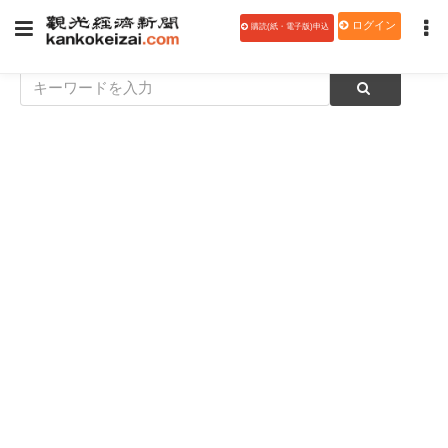
ログイン
購読(紙・電子版)申込