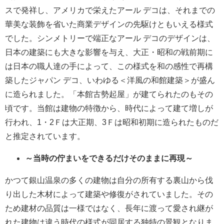
スで発祥し、アメリカで栄えたアール デコは、それまでの
華美な装飾を省いた商業デザインの先駆けともいえる様式
でした。シンメトリーで端正なアール デコのデザインは、
日本の建築にも大きな影響を与え、大正・昭和の戦前期に
は日本の職人達の手によって、この様式を和の感性で再構
築したジャパン デコ、いわゆる＜洋風の和館建築＞が盛ん
に造られました。「本館古勢起屋」が建てられたのもその
頃です。当館は建物の特徴から、時代によって建て増しが
行われ、1・2Ｆは大正期、3Ｆは昭和初期に造られたものだ
と推定されています。
～当時の佇まいをできるだけそのままに再現～
かつて銀山温泉の多くの建物は自分の所有する裏山から伐
り出した木材によって建築や修復がされていました。その
ため建材の品質は一様ではなく、長年に渡って愛され継が
れた建物は違う時代の様式が同居する独特の景観となりま