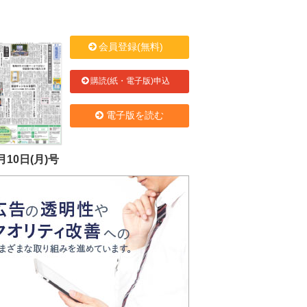
会員登録(無料)
購読(紙・電子版)申込
電子版を読む
月10日(月)号