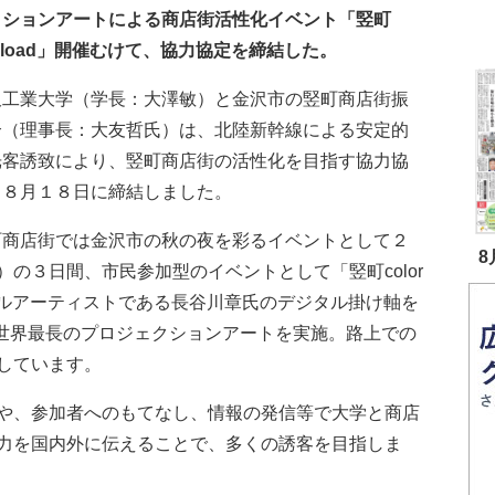
クションアートによる商店街活性化イベント「竪町
or load」開催むけて、協力協定を締結した。
工業大学（学長：大澤敏）と金沢市の竪町商店街振
合（理事長：大友哲氏）は、北陸新幹線による安定的
光客誘致により、竪町商店街の活性化を目指す協力協
、８月１８日に締結しました。
商店街では金沢市の秋の夜を彩るイベントとして２
8
の３日間、市民参加型のイベントとして「竪町color
タルアーティストである長谷川章氏のデジタル掛け軸を
世界最長のプロジェクションアートを実施。路上での
しています。
や、参加者へのもてなし、情報の発信等で大学と商店
力を国内外に伝えることで、多くの誘客を目指しま