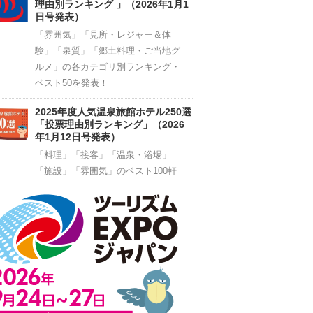
理由別ランキング 」（2026年1月1
日号発表）
「雰囲気」「見所・レジャー＆体
験」「泉質」「郷土料理・ご当地グ
ルメ」の各カテゴリ別ランキング・
ベスト50を発表！
2025年度人気温泉旅館ホテル250選
「投票理由別ランキング」（2026
年1月12日号発表）
「料理」「接客」「温泉・浴場」
「施設」「雰囲気」のベスト100軒