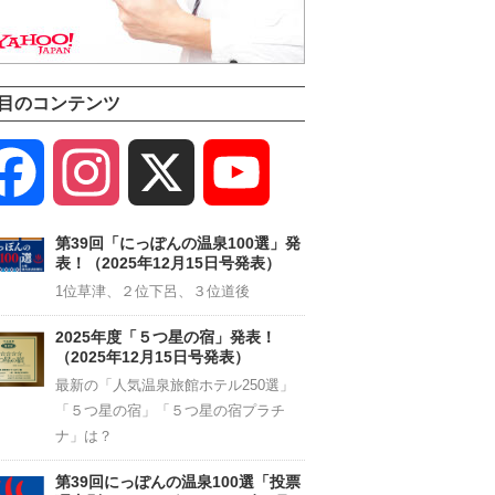
目のコンテンツ
Facebook
Instagram
X
YouTube
Channel
第39回「にっぽんの温泉100選」発
表！（2025年12月15日号発表）
1位草津、２位下呂、３位道後
2025年度「５つ星の宿」発表！
（2025年12月15日号発表）
最新の「人気温泉旅館ホテル250選」
「５つ星の宿」「５つ星の宿プラチ
ナ」は？
第39回にっぽんの温泉100選「投票