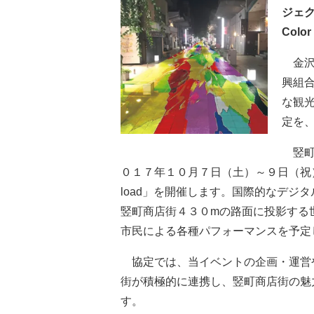
ジェ
Col
金沢
興組
な観
定を
竪町
０１７年１０月７日（土）～９日（祝）
load」を開催します。国際的なデジ
竪町商店街４３０mの路面に投影する
市民による各種パフォーマンスを予定
協定では、当イベントの企画・運営
街が積極的に連携し、竪町商店街の魅
す。