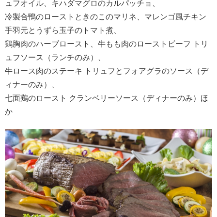
ュフオイル、キハダマグロのカルパッチョ、
冷製合鴨のローストときのこのマリネ、マレンゴ風チキン
手羽元とうずら玉子のトマト煮、
鶏胸肉のハーブロースト、牛もも肉のローストビーフ トリ
ュフソース（ランチのみ）、
牛ロース肉のステーキ トリュフとフォアグラのソース（デ
ィナーのみ）、
七面鶏のロースト クランベリーソース（ディナーのみ）ほ
か