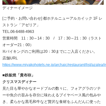
ディナーイメージ
[ご予約・お問い合わせ] 都ホテルニューアルカイック 1F レ
ストラン「アゼリア」
TEL.06-6488-4963
営業時間 11：30～14：30 / 17：30～21：30（ラスト
オーダー21：00）
※バイキングのご利用は20：30までにご入店ください。
店舗URL
https://www.miyakohotels.ne.jp/archaic/restaurant/list/azalea/
■鉄板焼「貴布祢」
クリスマスディナー
見た目も華やかなオードブルの数々に、フォアグラのソテ
ーや魚介の旨みを存分に味わえるブイヤベース風の包みや
き、柔らかな黒毛和牛など贅沢な食材をふんだんに使った