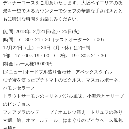
ディナーコースをご用意いたします。大阪ベイエリアの夜
景を一望できるカウンターでシェフの華麗な手さばきとと
もに特別な時間をお楽しみください。
[期間] 2018年12月21日(金)～25日(火)
[時間] 17：30～21：30（ラストオーダー21：00）
12月22日（土）～24日（月・休）は2部制
1部 17：00～19：00 / 2部 19：30～21：30
[料金] お一人様16,000円
[メニュー] オードブル盛り合わせ アベックスタイル
柚子蜜を使ったプチトマトのピクルス、マスカルポーネ、
ハモンセラーノ
トラウトサーモンのマリネ バジル風味、小海老とオリーブ
のピンチョス
フォアグラのソテー プチオムレツ添え トリュフの香り
甘鯛、鮑、オマールテール、はまぐりのブイヤベース風包
み焼き