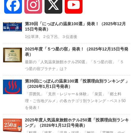
Facebook
Instagram
X
YouTube
Channel
第39回「にっぽんの温泉100選」発表！（2025年12月
15日号発表）
1位草津、２位下呂、３位道後
2025年度「５つ星の宿」発表！（2025年12月15日号発
表）
最新の「人気温泉旅館ホテル250選」「５つ星の宿」「５
つ星の宿プラチナ」は？
第39回にっぽんの温泉100選「投票理由別ランキング 」
（2026年1月1日号発表）
「雰囲気」「見所・レジャー＆体験」「泉質」「郷土料
理・ご当地グルメ」の各カテゴリ別ランキング・ベスト50
を発表！
2025年度人気温泉旅館ホテル250選「投票理由別ランキ
ング」（2026年1月12日号発表）
「料理」「接客」「温泉・浴場」「施設」「雰囲気」のベ