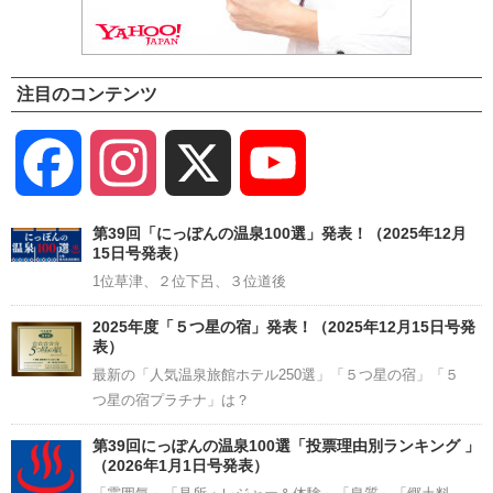
注目のコンテンツ
Facebook
Instagram
X
YouTube
Channel
第39回「にっぽんの温泉100選」発表！（2025年12月
15日号発表）
1位草津、２位下呂、３位道後
2025年度「５つ星の宿」発表！（2025年12月15日号発
表）
最新の「人気温泉旅館ホテル250選」「５つ星の宿」「５
つ星の宿プラチナ」は？
第39回にっぽんの温泉100選「投票理由別ランキング 」
（2026年1月1日号発表）