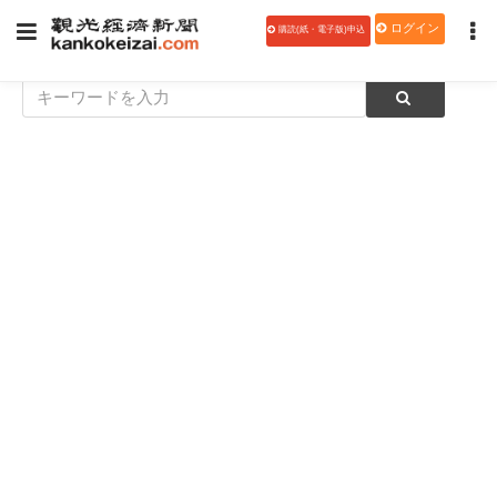
ログイン
購読(紙・電子版)申込