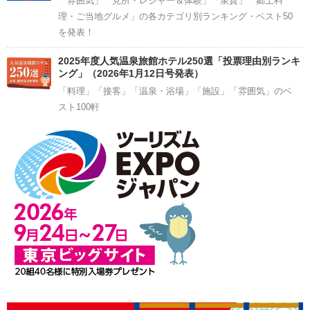
「雰囲気」「見所・レジャー＆体験」「泉質」「郷土料
理・ご当地グルメ」の各カテゴリ別ランキング・ベスト50
を発表！
2025年度人気温泉旅館ホテル250選「投票理由別ランキ
ング」（2026年1月12日号発表）
「料理」「接客」「温泉・浴場」「施設」「雰囲気」のベ
スト100軒