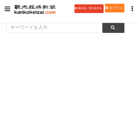
ログイン
購読(紙・電子版)申込