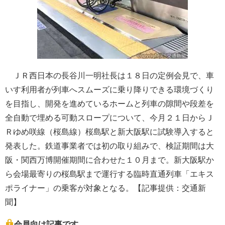
ＪＲ西日本の長谷川一明社長は１８日の定例会見で、車
いす利用者が列車へスムーズに乗り降りできる環境づくり
を目指し、開発を進めているホームと列車の隙間や段差を
全自動で埋める可動スロープについて、今月２１日からＪ
Ｒゆめ咲線（桜島線）桜島駅と新大阪駅に試験導入すると
発表した。鉄道事業者では初の取り組みで、検証期間は大
阪・関西万博開催期間に合わせた１０月まで。新大阪駅か
ら会場最寄りの桜島駅まで運行する臨時直通列車「エキス
ポライナー」の乗客が対象となる。【記事提供：交通新
聞】
会員向け記事です。