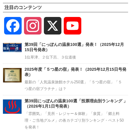
注目のコンテンツ
Facebook
Instagram
X
YouTube
Channel
第39回「にっぽんの温泉100選」発表！（2025年12月
15日号発表）
1位草津、２位下呂、３位道後
2025年度「５つ星の宿」発表！（2025年12月15日号発
表）
最新の「人気温泉旅館ホテル250選」「５つ星の宿」「５
つ星の宿プラチナ」は？
第39回にっぽんの温泉100選「投票理由別ランキング 」
（2026年1月1日号発表）
「雰囲気」「見所・レジャー＆体験」「泉質」「郷土料
理・ご当地グルメ」の各カテゴリ別ランキング・ベスト50
を発表！