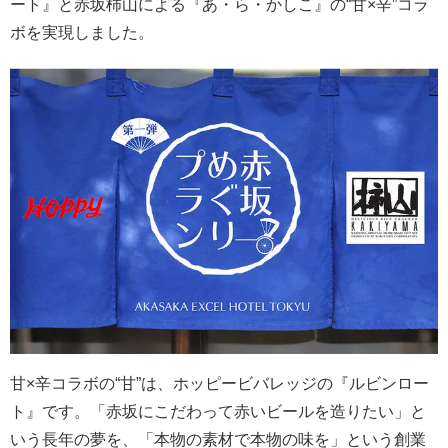
ート』と赤坂柿山による『あ・ら・かしこ』の“甘×辛”コラ
ボを実現しました。
甘×辛コラボの“甘”は、ホッピービバレッジの『ルビンロー
ト』です。「赤坂にこだわって赤いビールを造りたい」と
いう長年の夢を、「本物の素材で本物の味を」という創業