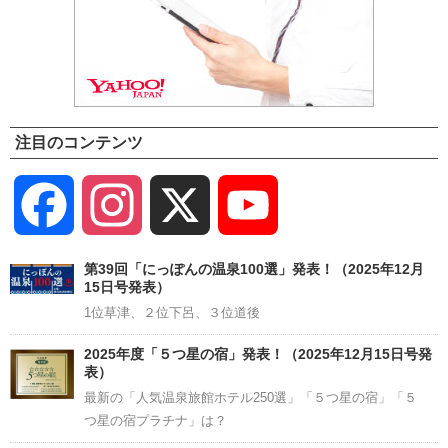
注目のコンテンツ
Facebook
Instagram
X
YouTube
Channel
第39回「にっぽんの温泉100選」発表！（2025年12月
15日号発表）
1位草津、２位下呂、３位道後
2025年度「５つ星の宿」発表！（2025年12月15日号発
表）
最新の「人気温泉旅館ホテル250選」「５つ星の宿」「５
つ星の宿プラチナ」は？