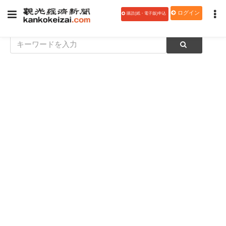
ログイン
購読(紙・電子版)申込