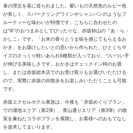
者の理念を基に造られました。紫いもの天然色のルビー色
が美しく、スパークリングワインやシャンパンのようなフ
ルーティーな味わいが特徴です。こちらに合わせたの
は“辛”のおつまみとしてぴったりな、赤坂柿山の『あ・ら・
かしこ』です。「お米の香りとうま味を感じてもらえるお
かき」をお届けしたいとの思いから作られた、ひとくちサ
イズのさっくり軽いあられ6種類が入っており、ついつい手
が伸びる美味しさです。おかきはチェックイン時のお渡
し、または赤坂総本店でのお受け取りもお選びいただける
ので、実際に赤坂の街散歩をお楽しみいただくことも可能
です。
赤坂エクセルホテル東急は、今後も「赤坂めぐりプラン」
での溜池エリア（第2弾）、青山通りエリア（第3弾）の散
策を兼ねたコラボプランを展開し、お客様へのおもてなし
を追求してまいります。