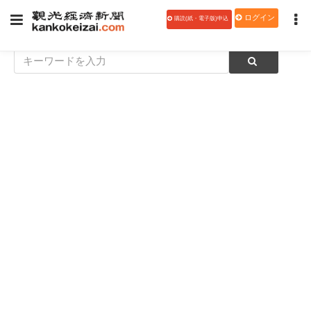
ログイン
購読(紙・電子版)申込