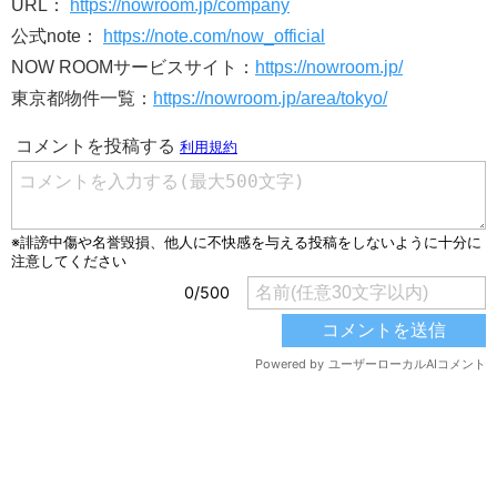
URL：
https://nowroom.jp/company
公式note：
https://note.com/now_official
NOW ROOMサービスサイト：
https://nowroom.jp/
東京都物件一覧：
https://nowroom.jp/area/tokyo/