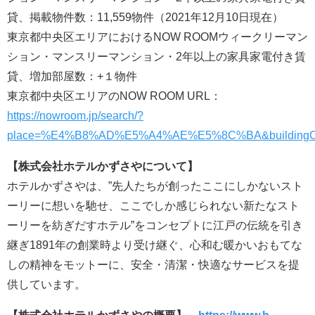
貸、掲載物件数：11,559物件（2021年12月10日現在）
東京都中央区エリアにおけるNOW ROOMウィークリーマン
ション・マンスリーマンション・2年以上の家具家電付き賃
貸、増加部屋数：+１物件
東京都中央区エリアのNOW ROOM URL：
https://nowroom.jp/search/?
place=%E4%B8%AD%E5%A4%AE%E5%8C%BA&buildingConstructe
【株式会社ホテルかずさやについて】
ホテルかずさやは、”先人たちが創ったここにしかないスト
ーリーに想いを馳せ、ここでしか感じられない新たなスト
ーリーを紡ぎだすホテル”をコンセプトに江戸の伝統を引き
継ぎ1891年の創業時より受け継ぐ、心和む暖かいおもてな
しの精神をモットーに、安全・清潔・快適なサービスを提
供しています。