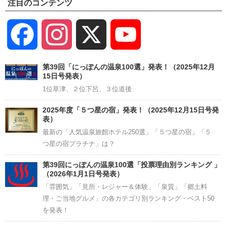
注目のコンテンツ
Facebook
Instagram
X
YouTube
Channel
第39回「にっぽんの温泉100選」発表！（2025年12月
15日号発表）
1位草津、２位下呂、３位道後
2025年度「５つ星の宿」発表！（2025年12月15日号発
表）
最新の「人気温泉旅館ホテル250選」「５つ星の宿」「５
つ星の宿プラチナ」は？
第39回にっぽんの温泉100選「投票理由別ランキング 」
（2026年1月1日号発表）
「雰囲気」「見所・レジャー＆体験」「泉質」「郷土料
理・ご当地グルメ」の各カテゴリ別ランキング・ベスト50
を発表！