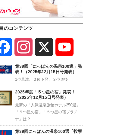
目のコンテンツ
Facebook
Instagram
X
YouTube
Channel
第39回「にっぽんの温泉100選」発
表！（2025年12月15日号発表）
1位草津、２位下呂、３位道後
2025年度「５つ星の宿」発表！
（2025年12月15日号発表）
最新の「人気温泉旅館ホテル250選」
「５つ星の宿」「５つ星の宿プラチ
ナ」は？
第39回にっぽんの温泉100選「投票