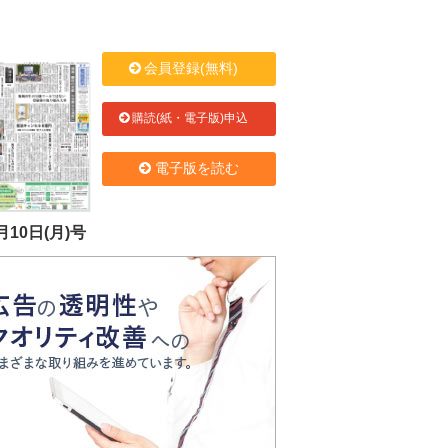
会員登録(無料)
購読(紙・電子版)申込
電子版を読む
月10日(月)号