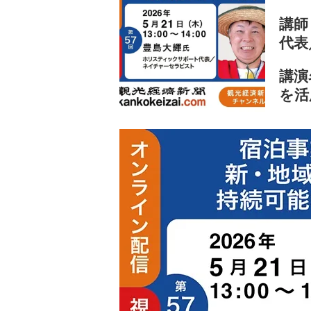
講師
代表
講演
を活