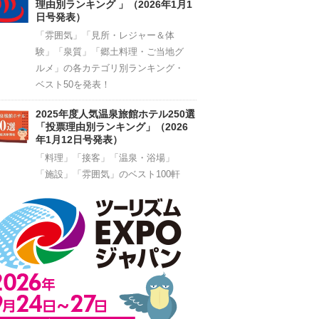
理由別ランキング 」（2026年1月1
日号発表）
「雰囲気」「見所・レジャー＆体
験」「泉質」「郷土料理・ご当地グ
ルメ」の各カテゴリ別ランキング・
ベスト50を発表！
2025年度人気温泉旅館ホテル250選
「投票理由別ランキング」（2026
年1月12日号発表）
「料理」「接客」「温泉・浴場」
「施設」「雰囲気」のベスト100軒