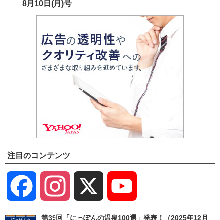
8月10日(月)号
注目のコンテンツ
Facebook
Instagram
X
YouTube
Channel
第39回「にっぽんの温泉100選」発表！（2025年12月