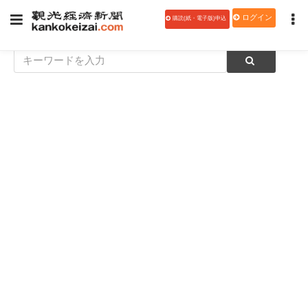
ログイン
購読(紙・電子版)申込