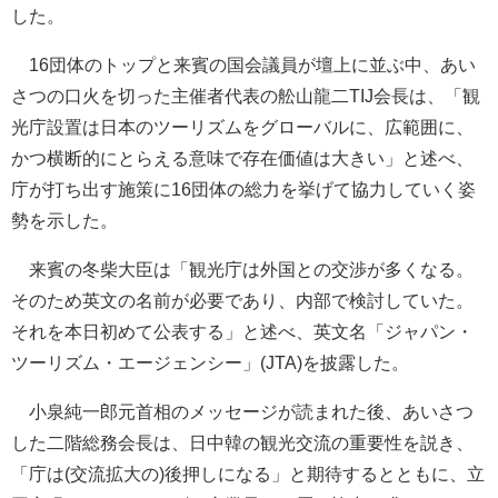
した。
16団体のトップと来賓の国会議員が壇上に並ぶ中、あい
さつの口火を切った主催者代表の舩山龍二TIJ会長は、「観
光庁設置は日本のツーリズムをグローバルに、広範囲に、
かつ横断的にとらえる意味で存在価値は大きい」と述べ、
庁が打ち出す施策に16団体の総力を挙げて協力していく姿
勢を示した。
来賓の冬柴大臣は「観光庁は外国との交渉が多くなる。
そのため英文の名前が必要であり、内部で検討していた。
それを本日初めて公表する」と述べ、英文名「ジャパン・
ツーリズム・エージェンシー」(JTA)を披露した。
小泉純一郎元首相のメッセージが読まれた後、あいさつ
した二階総務会長は、日中韓の観光交流の重要性を説き、
「庁は(交流拡大の)後押しになる」と期待するとともに、立