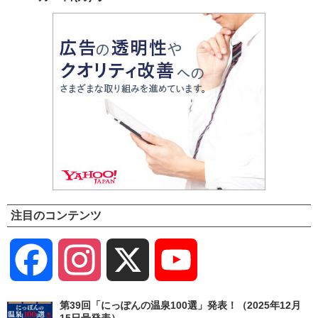
注目のコンテンツ
Facebook
Instagram
X
YouTube
Channel
第39回「にっぽんの温泉100選」発表！（2025年12月
15日号発表）