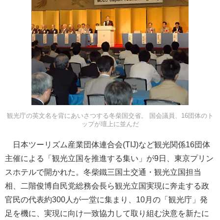
観光庁の英文名を背にあいさつする冬柴国交省。 国会議員、16団体のト
ップが壇上に並んだ
日本ツーリズム産業団体連合会(TIJ)など観光関係16団体
主催による「観光立国を推進する集い」が9日、東京プリン
スホテルで開かれた。冬柴鐵三国土交通・観光立国担当
相、二階俊博自民党総務会長ら観光立国実現に奔走する政
官民の代表約300人が一堂に集まり、10月の「観光庁」発
足を機に、実現に向け一致協力して取り組む決意を新たに