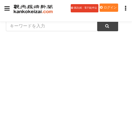
ログイン
購読(紙・電子版)申込