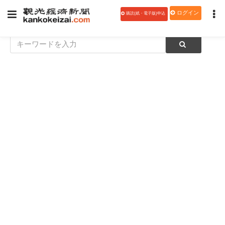
ログイン
購読(紙・電子版)申込