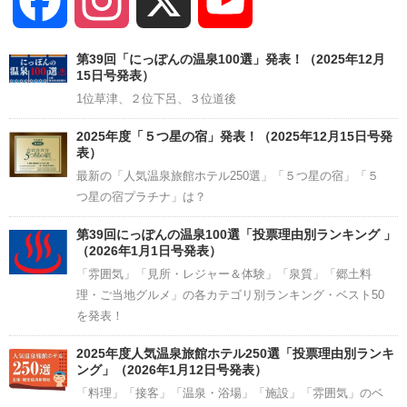
Facebook
Instagram
X
YouTube
Channel
第39回「にっぽんの温泉100選」発表！（2025年12月
15日号発表）
1位草津、２位下呂、３位道後
2025年度「５つ星の宿」発表！（2025年12月15日号発
表）
最新の「人気温泉旅館ホテル250選」「５つ星の宿」「５
つ星の宿プラチナ」は？
第39回にっぽんの温泉100選「投票理由別ランキング 」
（2026年1月1日号発表）
「雰囲気」「見所・レジャー＆体験」「泉質」「郷土料
理・ご当地グルメ」の各カテゴリ別ランキング・ベスト50
を発表！
2025年度人気温泉旅館ホテル250選「投票理由別ランキ
ング」（2026年1月12日号発表）
「料理」「接客」「温泉・浴場」「施設」「雰囲気」のベ