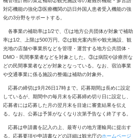
機管理計画の策定補助②観光施設等の避難所機能・多言語
対応機能の強化③医療機関の訪日外国人患者受入機能の強
化の3分野をサポートする。
各事業の補助率は1/2で、①は地方公共団体が対象で補助
率は1/2、上限は500万円。②は観光案内所や観光施設、観
光地の店舗や事業所などを管理・運営する地方公共団体・
DMO・民間事業者などを対象とした。③は病院や診療所な
どの民間事業者などが対象となっている。なお、宿泊事業
や交通事業に係る施設の整備は補助の対象外。
応募の締切は9月26日17時まで。応募期間は長めに設定
しているが、期間中の毎月末を応募締め切り日に設定し、
応募者には応募した月の翌月末を目途に審査結果を伝え
る。なお、公募は予算がなくなり次第予告なく終了する。
応募は申請書を記入の上、最寄りの地方運輸局に提出す
る。応募要項や申請書などの詳細は観光庁の
ホームページ