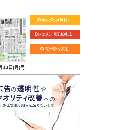
会員登録(無料)
購読(紙・電子版)申込
電子版を読む
月10日(月)号