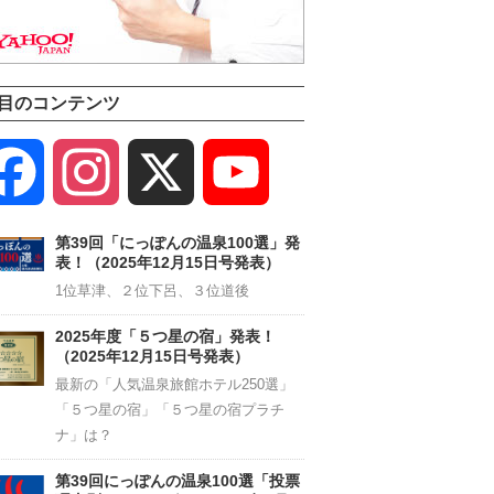
目のコンテンツ
Facebook
Instagram
X
YouTube
Channel
第39回「にっぽんの温泉100選」発
表！（2025年12月15日号発表）
1位草津、２位下呂、３位道後
2025年度「５つ星の宿」発表！
（2025年12月15日号発表）
最新の「人気温泉旅館ホテル250選」
「５つ星の宿」「５つ星の宿プラチ
ナ」は？
第39回にっぽんの温泉100選「投票