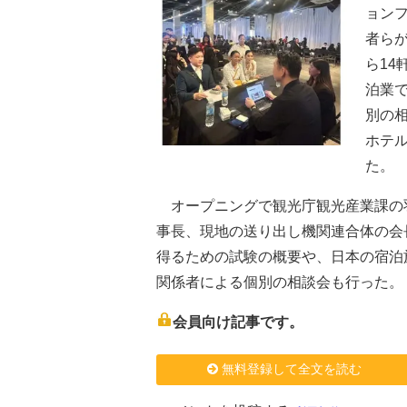
ョン
者らが
ら1
泊業
別の
ホテ
た。
オープニングで観光庁観光産業課の
事長、現地の送り出し機関連合体の会
得るための試験の概要や、日本の宿泊
関係者による個別の相談会も行った。
会員向け記事です。
無料登録して全文を読む