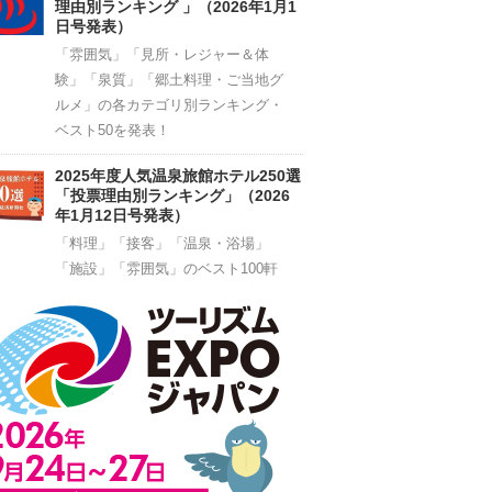
理由別ランキング 」（2026年1月1
日号発表）
「雰囲気」「見所・レジャー＆体
験」「泉質」「郷土料理・ご当地グ
ルメ」の各カテゴリ別ランキング・
ベスト50を発表！
2025年度人気温泉旅館ホテル250選
「投票理由別ランキング」（2026
年1月12日号発表）
「料理」「接客」「温泉・浴場」
「施設」「雰囲気」のベスト100軒